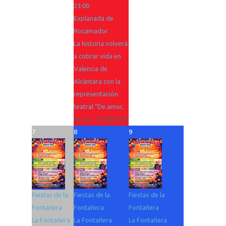
23:00
Explanada de
Rocamador
La historia volverá
a cobrar vida en
Valencia de
Alcántara con la
representación
teatral “De amor,
Fecha :
01/08/2026
7
8
9
Fiestas de la
Fiestas de la
Fiestas de la
Fontañera
Fontañera
Fontañera
La Fontañera
La Fontañera
La Fontañera