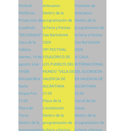
Festival
Artesanos
Fomento de
Periferias.
Dentro de la
Artesanos
Proyección de
programación de
Dentro de la
la película
la Feria y Fiestas
programación de
"DECORADO"
San Bartolomé
la Feria y Fiestas
Casa de la
2026
San Bartolomé
Cultura
39º FESTIVAL
2026
viernes, 14 de
FOLKLÓRICO DE
VI GALA
agosto a las
LOS PUEBLOS DEL
INTERNACIONAL
19:00h
MUNDO "VILLA DE
DEL ACORDEÓN
Entrada libre
VALENCIA DE
EN VALENCIA DE
hasta
ALCÁNTARA
ALCÁNTARA
Peque Prix
21:30
22:30
21:00
Plaza de la
Corral de las
Plaza de
Constitución
Vacas
Toros
Dentro de la
Dentro de la
Dentro de la
programación de
programación de
programación
la Feria y Fiestas
la Feria y Fiestas