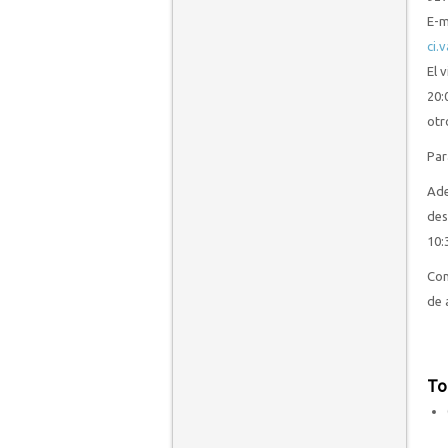
E-m
ci.
El 
20:
otr
Par
Ade
des
10:
Con
de 
To