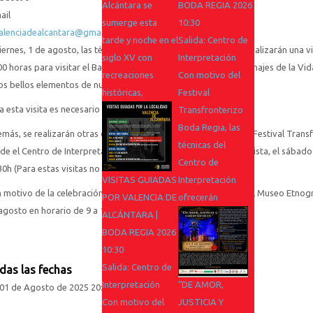
Alcántara se
BODA REGIA 2026
ail
sumerge esta
10:30
valenciadealcantara@gmail.com
tarde y noche en el
Salida: Centro de
viernes, 1 de agosto, las técnicas del Centro de Interpretación realizarán una vis
siglo XV con
Interpretación
00 horas para visitar el Barrio Gótico engalanado con los personajes de la Vi
recreaciones
Con motivo del
os bellos elementos de nuestro patrimonio histórico.
históricas,
Festival
a esta visita es necesario inscripción previa
Transfronterizo
Boda Regia, las
más, se realizarán otras dos visitas durante la celebración del Festival Tran
técnicas del
de el Centro de Interpretación de la Calle Marqués de la Conquista, el sábado
Centro de
30h (Para estas visitas no es necesaria inscripción previa)
VISITAS GUIADAS
Interpretación
 motivo de la celebración del evento, la Oficina de Turismo y el Museo Etnogr
POR VALENCIA DE
ofrecerán
agosto en horario de 9 a 14 horas y de 20 a 22 horas.
ALCÁNTARA |
BODA REGIA 2026
10:30
Salida: Centro de
das las fechas
Interpretación
“DE AMOR,
01 de Agosto de 2025
20:00
Con motivo del
JUSTICIA Y