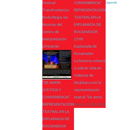
Festival
CONVENIENCIA”
Powered by
iCagenda
Transfronterizo
REPRESENTACIÓN
Boda Regia, las
TEATRAL EN LA
técnicas del
EXPLANADA DE
Centro de
ROCAMADOR
Interpretación
23:00
ofrecerán
Explanada de
Rocamador
La historia volverá
a cobrar vida en
Valencia de
“DE AMOR,
Alcántara con la
JUSTICIA Y
representación
CONVENIENCIA”
teatral “De amor,
REPRESENTACIÓN
Fecha :
02/08/2026
TEATRAL EN LA
EXPLANADA DE
ROCAMADOR