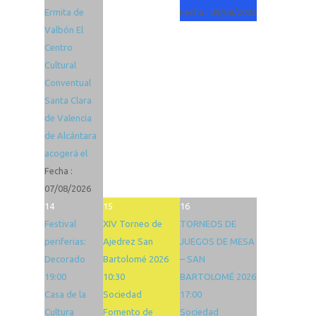
Ermita de
Fecha :
09/08/2026
Valbón El
Centro
Cultural
Conventual
Santa Clara
de Valencia
de Alcántara
acogerá el
Fecha :
07/08/2026
14
15
16
Festival
XIV Torneo de
TORNEOS DE
periferias:
Ajedrez San
JUEGOS DE MESA
Decorado
Bartolomé 2026
– SAN
19:00
10:30
BARTOLOMÉ 2026
Casa de la
Sociedad
17:00
Cultura
Fomento de
Sociedad