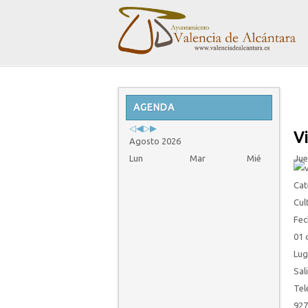
Previous
Previous
Next
Next
Year
AGENDA
Month
Year
Month
Vi
Agosto 2026
Lun
Mar
Mié
Jue
Cat
Cul
Fec
01 
Lug
Sal
Tel
927