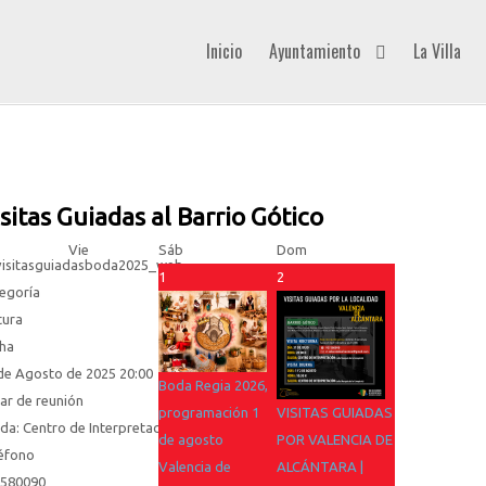
Inicio
Ayuntamiento
La Villa
sitas Guiadas al Barrio Gótico
Vie
Sáb
Dom
1
2
egoría
tura
ha
de Agosto de 2025
20:00
Boda Regia 2026,
ar de reunión
programación 1
VISITAS GUIADAS
ida: Centro de Interpretación
de agosto
POR VALENCIA DE
éfono
Valencia de
ALCÁNTARA |
580090