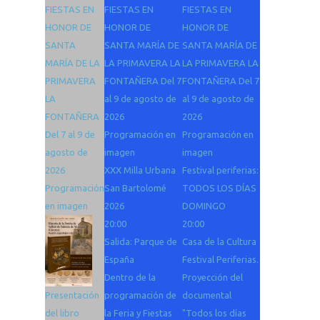
FIESTAS EN
FIESTAS EN
FIESTAS EN
HONOR DE
HONOR DE
HONOR DE
SANTA
SANTA MARÍA DE
SANTA MARÍA DE
MARÍA DE LA
LA PRIMAVERA LA
LA PRIMAVERA LA
PRIMAVERA
FONTAÑERA Del 7
FONTAÑERA Del 7
LA
al 9 de agosto de
al 9 de agosto de
FONTAÑERA
2026
2026
Del 7 al 9 de
Programación en
Programación en
agosto de
imagen
imagen
2026
XXX Milla Urbana
Festival periferias:
Programación
San Bartolomé
TODOS LOS DÍAS
en imagen
2026
DOMINGO
20:00
20:00
Salida: Parque de
Casa de la Cultura
España
Festival Periferias.
Dentro de la
Proyección del
Presentación
programación de
documental
del libro
la Feria y Fiestas
"Todos los días