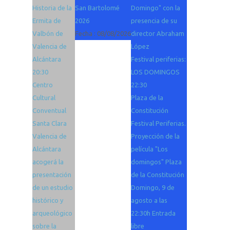
Historia de la
San Bartolomé
Domingo" con la
Ermita de
2026
presencia de su
Valbón de
Fecha :
08/08/2026
director Abraham
Valencia de
López
Alcántara
Festival periferias:
20:30
LOS DOMINGOS
Centro
22:30
Cultural
Plaza de la
Conventual
Constitución
Santa Clara
Festival Periferias.
Valencia de
Proyección de la
Alcántara
película "Los
acogerá la
domingos" Plaza
presentación
de la Constitución
de un estudio
Domingo, 9 de
histórico y
agosto a las
arqueológico
22:30h Entrada
sobre la
libre