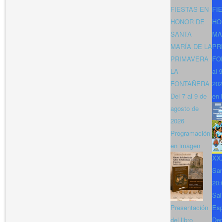
FIESTAS EN
FI
HONOR DE
HO
SANTA
MA
MARÍA DE LA
PR
PRIMAVERA
FO
LA
al 
FONTAÑERA
202
Del 7 al 9 de
en 
agosto de
2026
Programación
en imagen
XXX
San
20:
Sal
Presentación
Es
del libro
Den