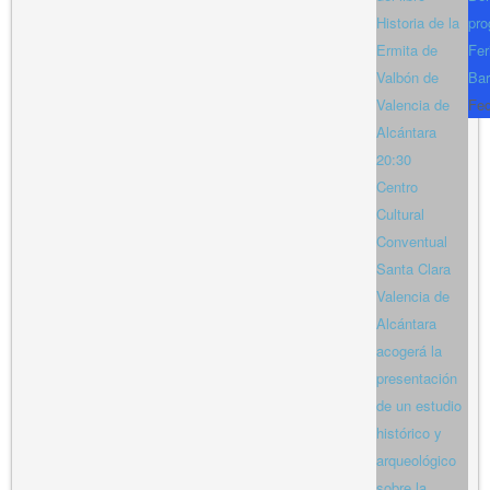
Historia de la
pro
Ermita de
Fer
Valbón de
Bar
Valencia de
Fe
Alcántara
20:30
Centro
Cultural
Conventual
Santa Clara
Valencia de
Alcántara
acogerá la
presentación
de un estudio
histórico y
arqueológico
sobre la