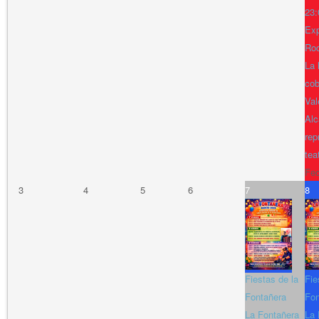
23:
Exp
Ro
La 
cob
Val
Alc
rep
tea
Fe
3
4
5
6
7
8
Fiestas de la
Fie
Fontañera
Fon
La Fontañera
La 