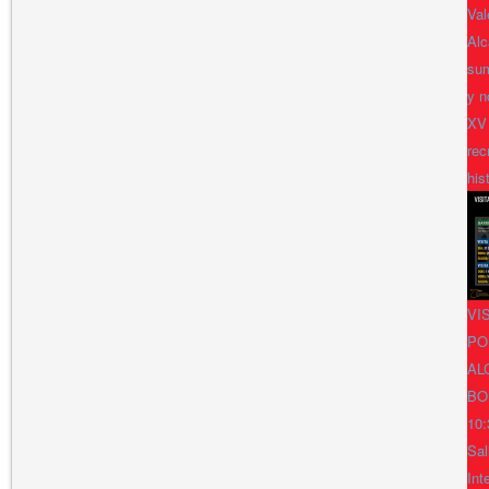
Val
Alc
sum
y n
XV
rec
his
VI
PO
AL
BO
10:
Sal
Int