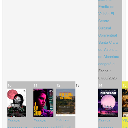
Ermita de
Valbón El
Centro
Cultural
Conventual
Santa Clara
de Valencia
de Alcántara
acogerá el
Fecha :
07/08/2026
10
11
12
13
14
15
Festival
Festival
Festival
Festival
XIV
periferias:
periferias: A
periferias: La
periferias:
Aje