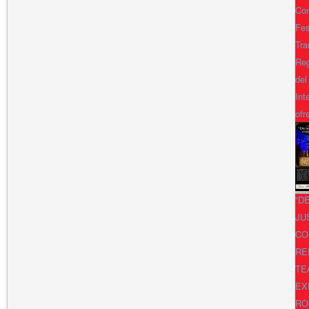
Con
Fes
Tra
Reg
del
Int
ofr
“D
JU
CO
RE
TE
EX
RO