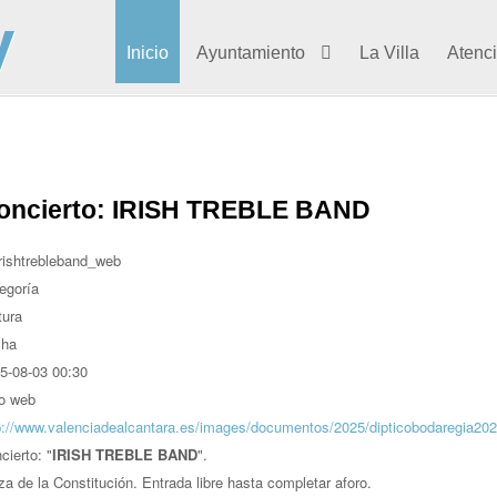
Inicio
Ayuntamiento
La Villa
Atenc
oncierto: IRISH TREBLE BAND
egoría
tura
cha
5-08-03
00:30
io web
p://www.valenciadealcantara.es/images/documentos/2025/dipticobodaregia20
cierto:
"
IRISH TREBLE BAND
".
za de la Constitución. Entrada libre hasta completar aforo.