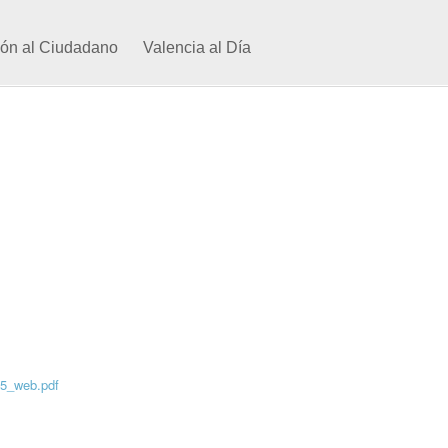
ión al Ciudadano
Valencia al Día
25_web.pdf