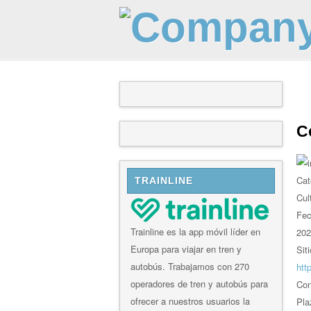
C
Cat
TRAINLINE
Cul
Fe
Trainline es la app móvil líder en
202
Europa para viajar en tren y
Sit
autobús. Trabajamos con 270
htt
operadores de tren y autobús para
Con
ofrecer a nuestros usuarios la
Pla