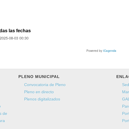
das las fechas
2025-08-03
00:30
Powered by
iCagenda
PLENO MUNICIPAL
ENLA
Convocatoria de Pleno
Sed
Pleno en directo
Man
Plenos digitalizados
GAL
e
Par
s de
Por
ura
Por