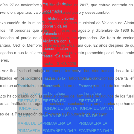
Explanada de
 días 27 de noviembre y 17 de diciembre de 2017, que estuvo centrada en l
Rocamador
ervención, apertura, valoración técnica del pozo y desescombro.
La historia volverá a
exhumación de la mina Terría en el término municipal de Valencia de Alcánt
cobrar vida en
os, 48 personas que entre los meses de agosto y diciembre de 1936 fu
Valencia de
sladadas al paraje de dicha mina para ser ejecutadas.
Se trata de vecino
Alcántara con la
ántara, Cedillo, Membrío o Herrera de Alcántara que, 82 años después de que
representación
regados a sus familiares gracias a este proyecto promovido por el Ayuntamie
teatral “De amor,
eres.
Fecha :
01/08/2026
 vez finalizado el trabajo de campo los restos han sido trasladados a la 
7
8
9
lizados en los próximos meses en un laboratorio acondicionado para tal efe
Fiestas de la
Fiestas de la
Fiestas de la
go de un año, el trabajo estará centrado en el análisis y estudio de los restos
Fontañera
Fontañera
Fontañera
La Fontañera
La Fontañera
La Fontañera
acto ha concluido con las intervenciones de familiares de algunos de los fus
FIESTAS EN
FIESTAS EN
FIESTAS EN
as las instituciones, agentes sociales, asociaciones y empresarios que han 
HONOR DE
HONOR DE SANTA
HONOR DE SANTA
eo de la Presentación del Proyecto en Diputación de Cáceres:
SANTA
MARÍA DE LA
MARÍA DE LA
MARÍA DE LA
PRIMAVERA LA
PRIMAVERA LA
PRIMAVERA
FONTAÑERA Del 7
FONTAÑERA Del 7