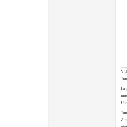
Víd
Ter
La 
con
Uni
Tam
Ama
víc