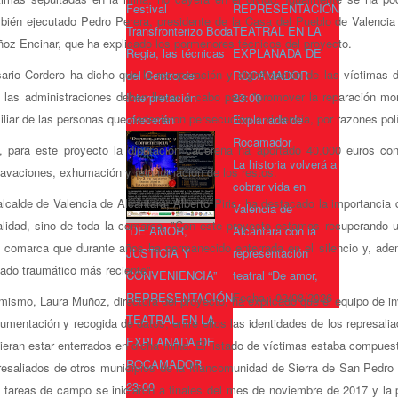
Festival
REPRESENTACIÓN
bién ejecutado Pedro Perera, presidente de la Casa del Pueblo de Valencia d
Transfronterizo Boda
TEATRAL EN LA
oz Encinar, que ha explicado los pormenores técnicos del proyecto.
Regia, las técnicas
EXPLANADA DE
ario Cordero ha dicho que la recuperación y dignificación de las víctimas 
del Centro de
ROCAMADOR
 las administraciones deben llevar a cabo para "promover la reparación mo
Interpretación
23:00
iliar de las personas que padecieron persecución o violencia, por razones polít
ofrecerán
Explanada de
Rocamador
, para este proyecto la diputación cacereña ha aportado 40.000 euros co
La historia volverá a
avaciones, exhumación y reinhumación de los restos.
cobrar vida en
alcalde de Valencia de Alcántara, Alberto Piris, ha destacado la importancia 
Valencia de
alidad, sino de toda la comarca.
"Con este proyecto estamos recuperando un
“DE AMOR,
Alcántara con la
 comarca que durante años ha permanecido enterrada en el silencio y, adem
JUSTICIA Y
representación
ado traumático más reciente".
CONVENIENCIA”
teatral “De amor,
REPRESENTACIÓN
Fecha :
02/08/2026
mismo, Laura Muñoz, directora del proyecto, ha explicado que el equipo de inv
TEATRAL EN LA
umentación y recogida de datos, entre ellos las identidades de los represali
EXPLANADA DE
ieran estar enterrados en dicha mina. El listado de víctimas estaba compuest
ROCAMADOR
resaliados de otros municipios de la Mancomunidad de Sierra de San Pedro 
23:00
 tareas de campo se iniciaron a finales del mes de noviembre de 2017 y la p