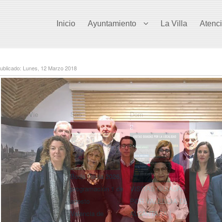
Inicio
Ayuntamiento
La Villa
Atenc
ublicado: Lunes, 12 Marzo 2018
Vie
Sáb
Dom
1
2
Boda Regia 2026,
programación 1 de
VISITAS GUIADAS
agosto
POR VALENCIA DE
Valencia de
ALCÁNTARA |