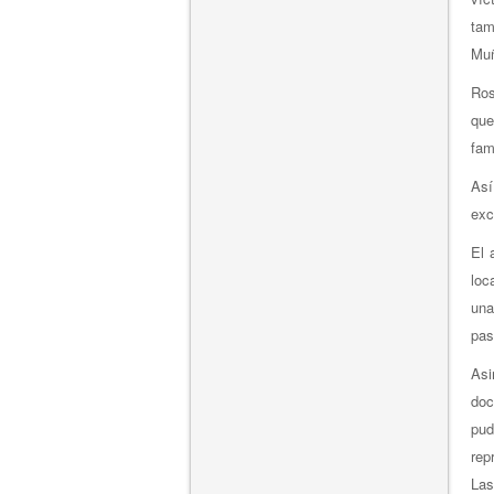
tam
Muñ
Ros
que
fam
Así
exc
El 
loc
una
pas
Asi
doc
pud
rep
Las