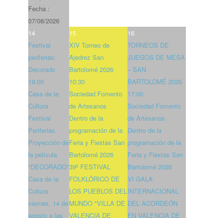
Fecha :
07/08/2026
14
15
16
Festival
XIV Torneo de
TORNEOS DE
periferias:
Ajedrez San
JUEGOS DE MESA
Decorado
Bartolomé 2026
– SAN
19:00
10:30
BARTOLOMÉ 2026
Casa de la
Sociedad Fomento
17:00
Cultura
de Artesanos
Sociedad Fomento
Festival
Dentro de la
de Artesanos
Periferias.
programación de la
Dentro de la
Proyección de
Feria y Fiestas San
programación de la
la película
Bartolomé 2026
Feria y Fiestas San
"DECORADO"
39º FESTIVAL
Bartolomé 2026
Casa de la
FOLKLÓRICO DE
VI GALA
Cultura
LOS PUEBLOS DEL
INTERNACIONAL
viernes, 14 de
MUNDO "VILLA DE
DEL ACORDEÓN
agosto a las
VALENCIA DE
EN VALENCIA DE