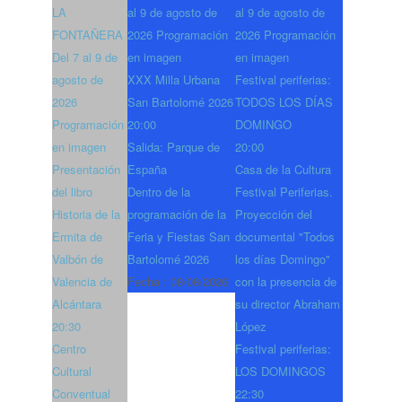
LA
al 9 de agosto de
al 9 de agosto de
FONTAÑERA
2026 Programación
2026 Programación
Del 7 al 9 de
en imagen
en imagen
agosto de
XXX Milla Urbana
Festival periferias:
2026
San Bartolomé 2026
TODOS LOS DÍAS
Programación
20:00
DOMINGO
en imagen
Salida: Parque de
20:00
Presentación
España
Casa de la Cultura
del libro
Dentro de la
Festival Periferias.
Historia de la
programación de la
Proyección del
Ermita de
Feria y Fiestas San
documental "Todos
Valbón de
Bartolomé 2026
los días Domingo"
Valencia de
Fecha :
08/08/2026
con la presencia de
Alcántara
su director Abraham
20:30
López
Centro
Festival periferias:
Cultural
LOS DOMINGOS
Conventual
22:30