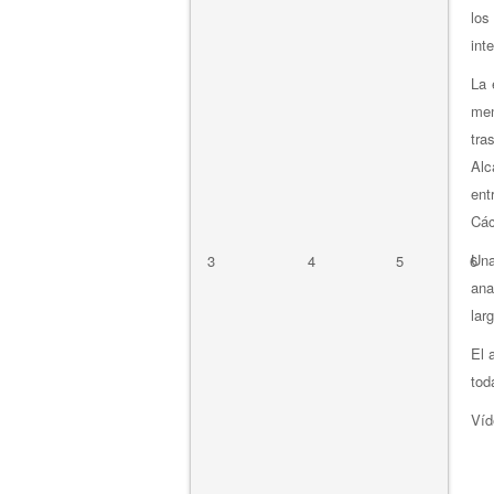
los
int
La 
men
tra
Alc
ent
Các
Una
3
4
5
6
ana
lar
El 
tod
Víd