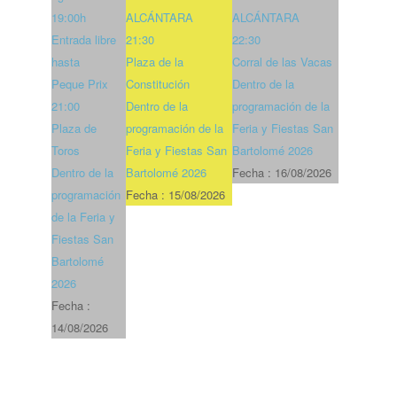
19:00h
ALCÁNTARA
ALCÁNTARA
Entrada libre
21:30
22:30
hasta
Plaza de la
Corral de las Vacas
Peque Prix
Constitución
Dentro de la
21:00
Dentro de la
programación de la
Plaza de
programación de la
Feria y Fiestas San
Toros
Feria y Fiestas San
Bartolomé 2026
Dentro de la
Bartolomé 2026
Fecha :
16/08/2026
programación
Fecha :
15/08/2026
de la Feria y
Fiestas San
Bartolomé
2026
Fecha :
14/08/2026