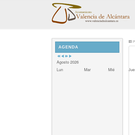
Previous
Previous
Next
Next
P
Year
Month
Year
Month
AGENDA
Agosto 2026
Lun
Mar
Mié
Jue