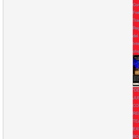
Con
Fes
Tra
Reg
del
Int
ofr
“D
JU
CO
RE
TE
EX
RO