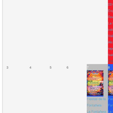
23:
Exp
Ro
La 
cob
Val
Alc
rep
tea
Fe
3
4
5
6
7
8
Fiestas de la
Fie
Fontañera
Fon
La Fontañera
La 