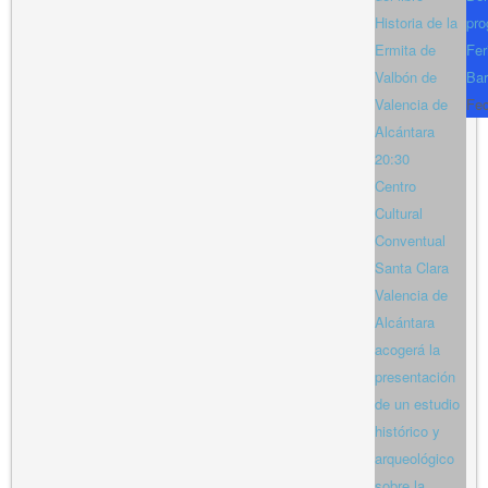
Historia de la
pro
Ermita de
Fer
Valbón de
Bar
Valencia de
Fe
Alcántara
20:30
Centro
Cultural
Conventual
Santa Clara
Valencia de
Alcántara
acogerá la
presentación
de un estudio
histórico y
arqueológico
sobre la