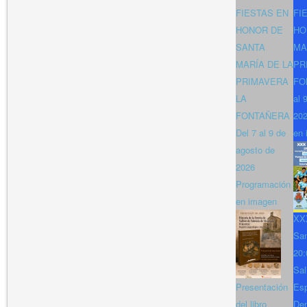
FIESTAS EN
FI
HONOR DE
HO
SANTA
MA
MARÍA DE LA
PR
PRIMAVERA
FO
LA
al 
FONTAÑERA
202
Del 7 al 9 de
en 
agosto de
2026
Programación
en imagen
XXX
San
20:
Sal
Presentación
Es
del libro
Den