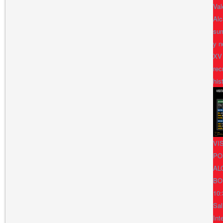
Val
Alc
sum
y n
XV
rec
his
VI
PO
AL
BO
10:
Sal
Int