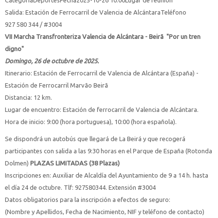
Categoría
Deportes
Fecha
2025-10-26
10:00
Lugar de reunión
Salida: Estación de Ferrocarril de Valencia de Alcántara
Teléfono
927 580 344 / #3004
VII Marcha Transfronteriza Valencia de Alcántara - Beirã "Por un tren
digno"
Domingo, 26 de octubre de 2025.
Itinerario: Estación de Ferrocarril de Valencia de Alcántara (España) -
Estación de Ferrocarril Marvão Beirã
Distancia: 12 km.
Lugar de encuentro: Estación de ferrocarril de Valencia de Alcántara.
Hora de inicio: 9:00 (hora portuguesa), 10:00 (hora española).
Se dispondrá un autobús que llegará de La Beirá y que recogerá
participantes con salida a las 9:30 horas en el Parque de España (Rotonda
Dolmen)
PLAZAS LIMITADAS (38 Plazas)
Inscripciones en: Auxiliar de Alcaldía del Ayuntamiento de 9 a 14 h. hasta
el día 24 de octubre. Tlf: 927580344. Extensión #3004
Datos obligatorios para la inscripción a efectos de seguro:
(Nombre y Apellidos, Fecha de Nacimiento, NIF y teléfono de contacto)