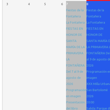
3
4
5
6
7
8
Fiestas de la
Fiestas de la
Fontañera
Fontañera
La Fontañera
La Fontañera
FIESTAS EN
FIESTAS EN
HONOR DE
HONOR DE
SANTA
SANTA MARÍA 
MARÍA DE LA
LA PRIMAVERA 
PRIMAVERA
FONTAÑERA Del
LA
al 9 de agosto d
FONTAÑERA
2026
Del 7 al 9 de
Programación e
agosto de
imagen
2026
XXX Milla Urban
Programación
San Bartolomé
en imagen
2026
Presentación
20:00
del libro
Salida: Parque d