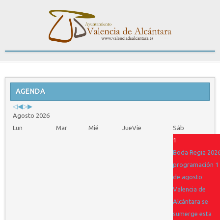
Previous
Previous
Next
Next
Year
AGENDA
Month
Year
Month
Agosto 2026
Lun
Mar
Mié
Jue
Vie
Sáb
1
Boda Regia 2026
programación 1
de agosto
Valencia de
Alcántara se
sumerge esta