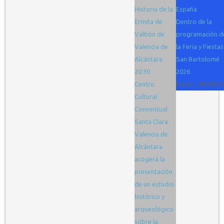
Historia de la
España
Ermita de
Dentro de la
Valbón de
programación d
Valencia de
la Feria y Fiestas
Alcántara
San Bartolomé
20:30
2026
Centro
Fecha :
08/08/20
Cultural
Conventual
Santa Clara
Valencia de
Alcántara
acogerá la
presentación
de un estudio
histórico y
arqueológico
sobre la