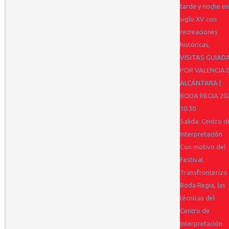
tarde y noche en
siglo XV con
recreaciones
históricas,
VISITAS GUIAD
POR VALENCIA 
ALCÁNTARA |
BODA REGIA 20
10:30
Salida: Centro d
Interpretación
Con motivo del
Festival
Transfronterizo
Boda Regia, las
técnicas del
Centro de
Interpretación