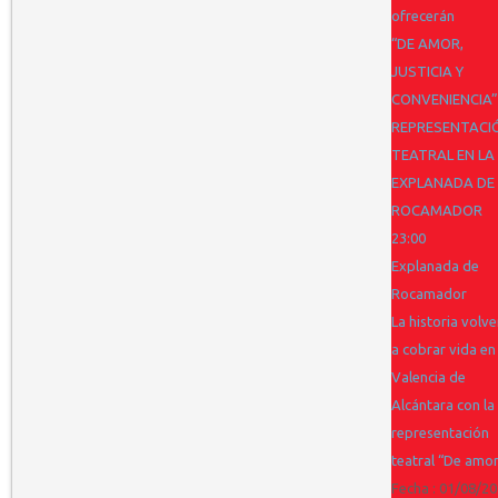
ofrecerán
“DE AMOR,
JUSTICIA Y
CONVENIENCIA”
REPRESENTACI
TEATRAL EN LA
EXPLANADA DE
ROCAMADOR
23:00
Explanada de
Rocamador
La historia volve
a cobrar vida en
Valencia de
Alcántara con la
representación
teatral “De amor
Fecha :
01/08/20