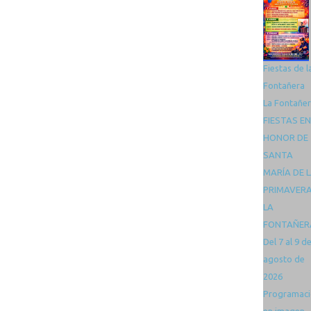
Fiestas de l
Fontañera
La Fontañe
FIESTAS EN
HONOR DE
SANTA
MARÍA DE 
PRIMAVER
LA
FONTAÑER
Del 7 al 9 d
agosto de
2026
Programac