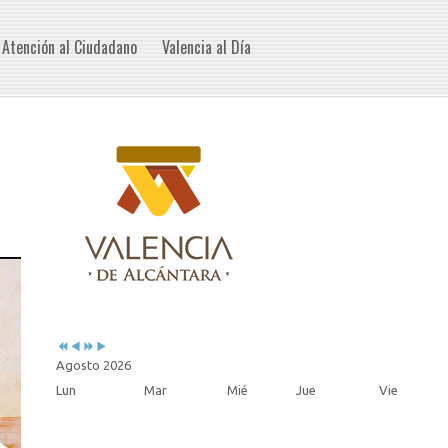
Atención al Ciudadano
Valencia al Día
Previous
Previous
Next
Next
Year
Month
Year
Month
Agosto 2026
Lun
Mar
Mié
Jue
Vie