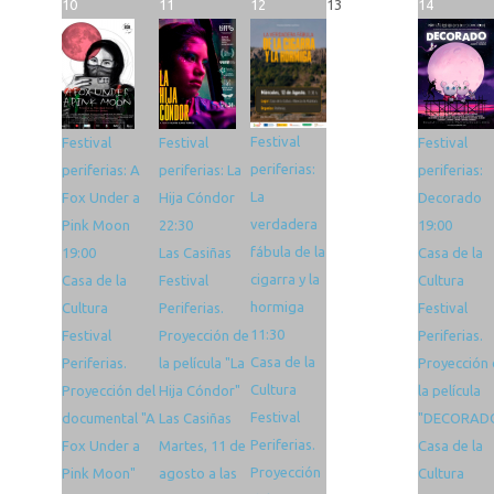
10
11
12
13
14
Festival
Festival
Festival
Festival
periferias:
periferias: A
periferias: La
periferias:
La
Fox Under a
Hija Cóndor
Decorado
verdadera
Pink Moon
22:30
19:00
fábula de la
19:00
Las Casiñas
Casa de la
cigarra y la
Casa de la
Festival
Cultura
hormiga
Cultura
Periferias.
Festival
11:30
Festival
Proyección de
Periferias.
Casa de la
Periferias.
la película "La
Proyección
Cultura
Proyección del
Hija Cóndor"
la película
Festival
documental "A
Las Casiñas
"DECORAD
Periferias.
Fox Under a
Martes, 11 de
Casa de la
Proyección
Pink Moon"
agosto a las
Cultura