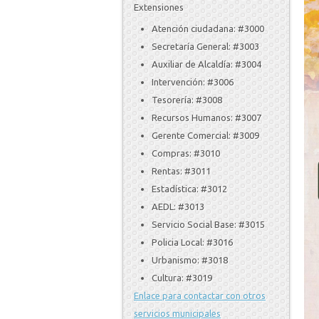
Extensiones
Atención ciudadana: #3000
Secretaría General: #3003
Auxiliar de Alcaldía: #3004
Intervención: #3006
Tesorería: #3008
Recursos Humanos: #3007
Gerente Comercial: #3009
Compras: #3010
Rentas: #3011
Estadística: #3012
AEDL: #3013
Servicio Social Base: #3015
Policia Local: #3016
Urbanismo: #3018
Cultura: #3019
Enlace para contactar con otros
servicios municipales