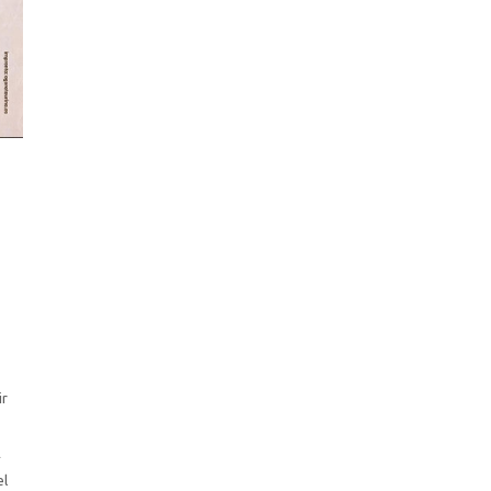
ir
A
el