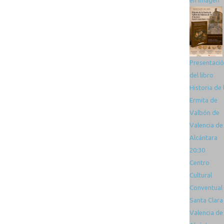
en imagen
Presentaci
del libro
Historia de 
Ermita de
Valbón de
Valencia de
Alcántara
20:30
Centro
Cultural
Conventual
Santa Clara
Valencia de