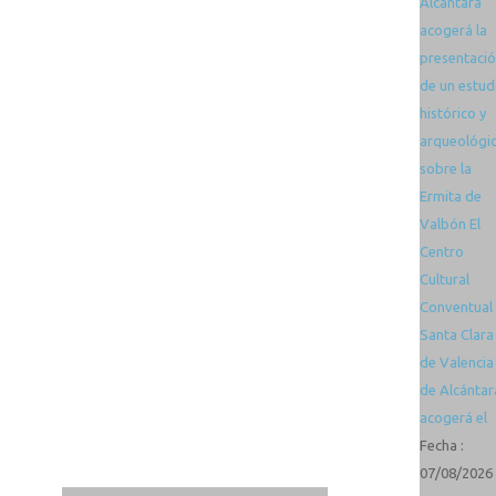
Alcántara
acogerá la
presentaci
de un estud
histórico y
arqueológi
sobre la
Ermita de
Valbón El
Centro
Cultural
Conventual
Santa Clara
de Valencia
de Alcántar
acogerá el
Fecha :
07/08/2026