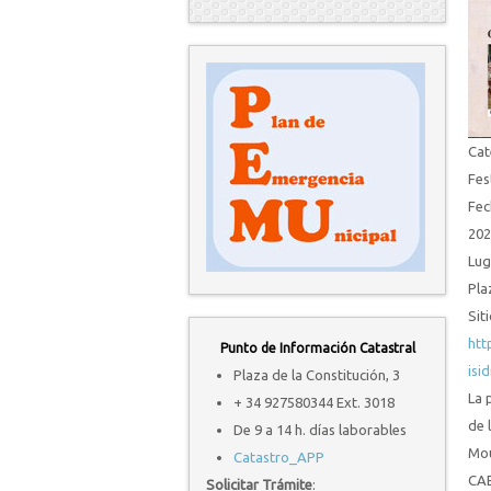
Cat
Fes
Fec
202
Lug
Pla
Sit
htt
Punto de Información Catastral
isi
Plaza de la Constitución, 3
La 
+ 34 927580344 Ext. 3018
de 
De 9 a 14 h. días laborables
Mou
Catastro_APP
CAE
Solicitar Trámite
: