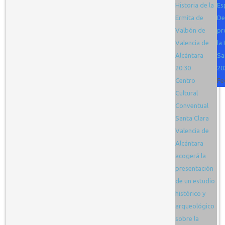
Historia de la
Es
Ermita de
De
Valbón de
pr
Valencia de
la 
Alcántara
Sa
20:30
20
Centro
Fe
Cultural
Conventual
Santa Clara
Valencia de
Alcántara
acogerá la
presentación
de un estudio
histórico y
arqueológico
sobre la