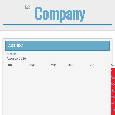
Previous
Previous
Next
Next
Year
AGENDA
Month
Year
Month
Agosto 2026
Lun
Mar
Mié
Jue
Vie
Sá
1
Bo
pr
de
Va
Al
su