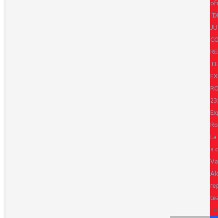
of
“D
JU
CO
RE
TE
EX
R
23
Ex
Ro
La
a 
Va
Al
re
te
Fe