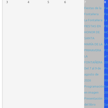
3
4
5
6
7
8
Fiestas de la
Fi
Fontañera
Fo
La Fontañera
La
FIESTAS EN
FI
HONOR DE
H
SANTA
SA
MARÍA DE LA
LA
PRIMAVERA
FO
LA
al
FONTAÑERA
20
Del 7 al 9 de
Pr
agosto de
im
2026
XX
Programación
Sa
en imagen
20
Presentación
20
del libro
Sa