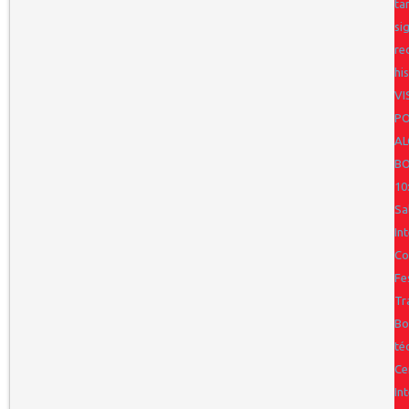
ta
si
re
hi
VI
PO
AL
BO
10
Sa
In
Co
Fe
Tr
Bo
té
Ce
In