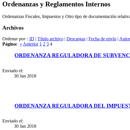
Ordenanzas y Reglamentos Internos
Ordenanzas Fiscales, Impuestos y Otro tipo de documentación relativ
Archivos
Ordenar por :
ID
|
Título archivo
|
Descargas
|
Fecha de envío
|
Autor
Página:
«
Anterior
1
2
3
4
ORDENANZA REGULADORA DE SUBVENC
Enviado el:
30 Jan 2018
ORDENANZA REGULADORA DEL IMPUEST
Enviado el:
30 Jan 2018