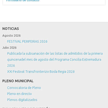
Formulario de contacto
Enviar un correo electrónico
*
Campo requerido
Nombre
*
NOTICIAS
Agosto 2026
Correo electrónico
*
FESTIVAL PERIFERIAS 2026
Julio 2026
Publicada la subsanación de las listas de admitidos de la primera
Asunto
*
quincenadel mes de agosto del Programa Concilia Extremadura
2026
XXI Festival Transfronterizo Boda Regia 2026
Mensaje
*
PLENO MUNICIPAL
Convocatoria de Pleno
Pleno en directo
Plenos digitalizados