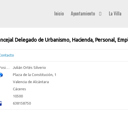
Inicio
Ayuntamiento
La Villa
ncejal Delegado de Urbanismo, Hacienda, Personal, Emp
Contacto
Posición:
Julián Ortés Silverio
Plaza de la Constitución, 1
Valencia de Alcántara
Cáceres
10500
638158750