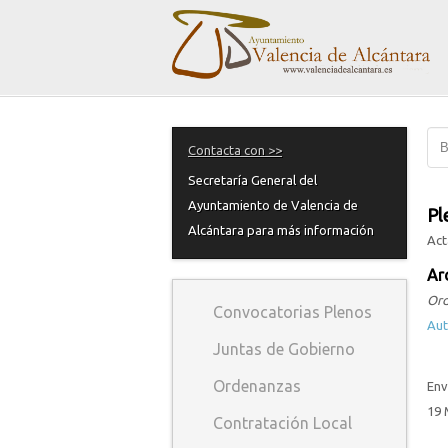
Contacta con >>
Secretaría General del
Ayuntamiento de Valencia de
Pl
Alcántara para más información
Act
Ar
Ord
Convocatorias Plenos
Aut
Juntas de Gobierno
Ordenanzas
Env
19 
Contratación Local