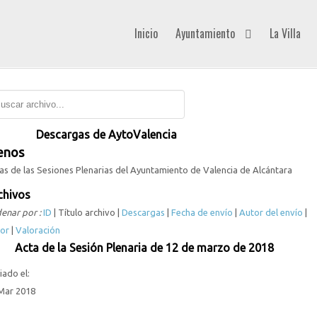
Inicio
Ayuntamiento
La Villa
Descargas de AytoValencia
enos
as de las Sesiones Plenarias del Ayuntamiento de Valencia de Alcántara
chivos
enar por :
ID
| Título archivo |
Descargas
|
Fecha de envío
|
Autor del envío
|
or
|
Valoración
Acta de la Sesión Plenaria de 12 de marzo de 2018
iado el:
Mar 2018