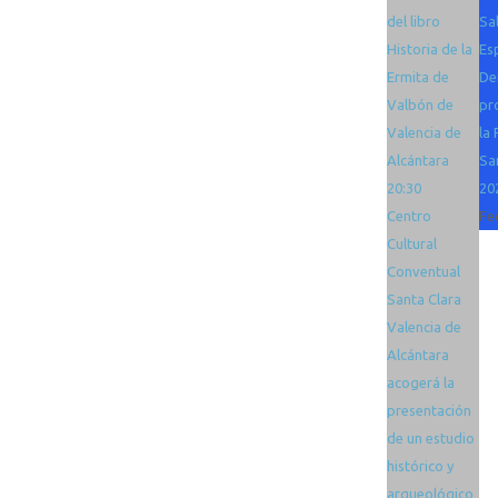
del libro
Sa
Historia de la
Es
Ermita de
De
Valbón de
pr
Valencia de
la 
Alcántara
Sa
20:30
20
Centro
Fe
Cultural
Conventual
Santa Clara
Valencia de
Alcántara
acogerá la
presentación
de un estudio
histórico y
arqueológico