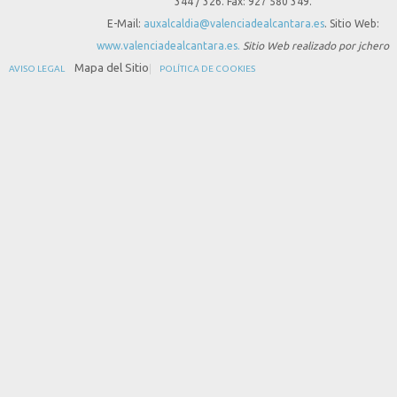
344 / 326. Fax: 927 580 349.
E-Mail:
auxalcaldia@valenciadealcantara.es
. Sitio Web:
www.valenciadealcantara.es.
Sitio Web realizado por jchero
Mapa del Sitio
AVISO LEGAL
POLÍTICA DE COOKIES