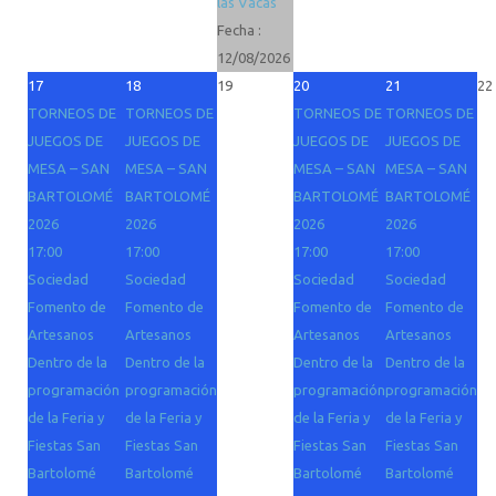
las Vacas
Fecha :
12/08/2026
17
18
19
20
21
22
TORNEOS DE
TORNEOS DE
TORNEOS DE
TORNEOS DE
JUEGOS DE
JUEGOS DE
JUEGOS DE
JUEGOS DE
MESA – SAN
MESA – SAN
MESA – SAN
MESA – SAN
BARTOLOMÉ
BARTOLOMÉ
BARTOLOMÉ
BARTOLOMÉ
2026
2026
2026
2026
17:00
17:00
17:00
17:00
Sociedad
Sociedad
Sociedad
Sociedad
Fomento de
Fomento de
Fomento de
Fomento de
Artesanos
Artesanos
Artesanos
Artesanos
Dentro de la
Dentro de la
Dentro de la
Dentro de la
programación
programación
programación
programación
de la Feria y
de la Feria y
de la Feria y
de la Feria y
Fiestas San
Fiestas San
Fiestas San
Fiestas San
Bartolomé
Bartolomé
Bartolomé
Bartolomé