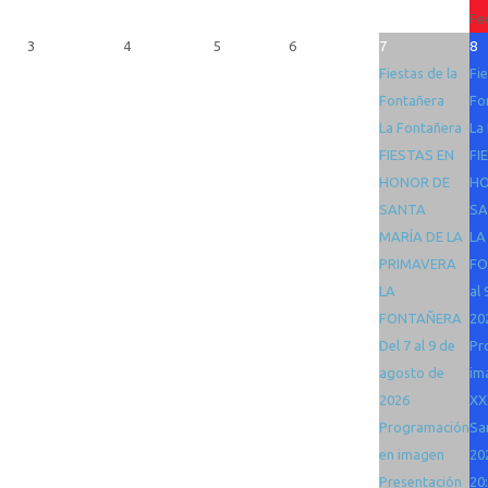
Fe
3
4
5
6
7
8
Fiestas de la
Fie
Fontañera
Fo
La Fontañera
La
FIESTAS EN
FI
HONOR DE
HO
SANTA
SA
MARÍA DE LA
LA
PRIMAVERA
FO
LA
al
FONTAÑERA
20
Del 7 al 9 de
Pr
agosto de
im
2026
XX
Programación
Sa
en imagen
20
Presentación
20