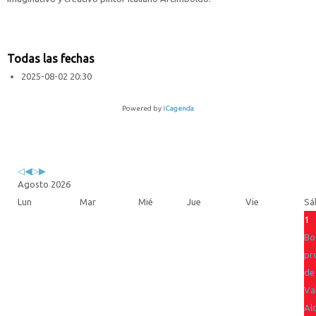
Todas las fechas
2025-08-02
20:30
Powered by
iCagenda
Previous
Previous
Next
Next
Year
Month
Year
Month
Agosto 2026
Lun
Mar
Mié
Jue
Vie
Sá
1
Bo
pr
de
Va
Al