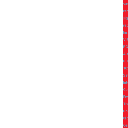
su
ta
si
re
his
VI
PO
AL
BO
10
Sa
In
Co
Fes
Tr
Bo
téc
Ce