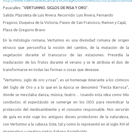
http://www.valenciadealcantara.es/images/documentos/2025/dipticobod
Pasacalles:
"
VERTUMNO. SIGLOS DE RISA Y ORO
".
Salida: Plazoleta de Luis Rivera. Recorrido: Luis Rivera, Fernando
Fragoso, Duquesa de la Victoria, Paseo de San Francisco, Ramon y Cajal,
Plaza de Gregorio Bravo
En la mitología romana, Vertumno es una divinidad romana de origen
etrusco que personifica la noción del cambio, de la mutación de la
vegetación durante el transcurso de las estaciones. Precedía la
maduración de los frutos durante el verano y se le atribuía el don de
transformarse en todas las formas o cosas que desease.
“Vertumno, siglo de oro y risas”, es un homenaje itinerante a los cómicos
del Siglo de Oro y a lo que en la época se denominó “Fiesta Barroca”,
donde se mezclaba danza, música, teatro… Usando esta idea como hilo
conductor, el espectáculo se sumerge en los ODS para reivindicar la
protección del medioambiente y el consumo responsable. Nos servirán
de guía en este viaje los antiguos dioses protectores de la naturaleza,
con Vertumno a la cabeza. Este, tal y como lo representó en el siglo XVI el
imaginativo y creativo pintor italiano Arcimboldo.