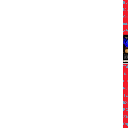
Bo
téc
Ce
In
of
“D
JU
CO
RE
TE
EX
R
23
Ex