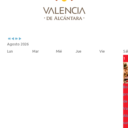
Previous
Previous
Next
Next
Year
Month
Year
Month
Agosto 2026
Lun
Mar
Mié
Jue
Vie
Sá
1
Bo
pr
de
Va
Al
su