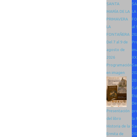
SANTA
SA
MARÍA DE LA
LA
PRIMAVERA
FO
LA
al
FONTAÑERA
20
Del 7 al 9 de
Pr
agosto de
im
2026
XX
Programación
Sa
en imagen
20
20
Sa
Es
De
Presentación
pr
del libro
la 
Historia de la
Sa
Ermita de
20