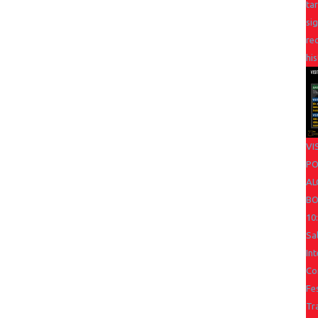
ta
si
re
his
VI
PO
AL
BO
10
Sa
In
Co
Fes
Tr