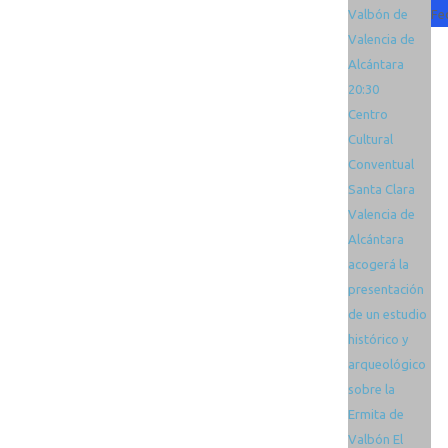
Valbón de
Fe
Valencia de
Alcántara
20:30
Centro
Cultural
Conventual
Santa Clara
Valencia de
Alcántara
acogerá la
presentación
de un estudio
histórico y
arqueológico
sobre la
Ermita de
Valbón El