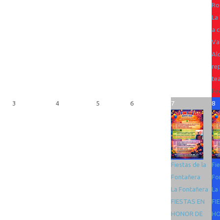
Ro
La 
a 
Va
Al
re
te
Fe
3
4
5
6
7
8
Fiestas de la
Fie
Fontañera
Fo
La Fontañera
La
FIESTAS EN
FI
HONOR DE
HO