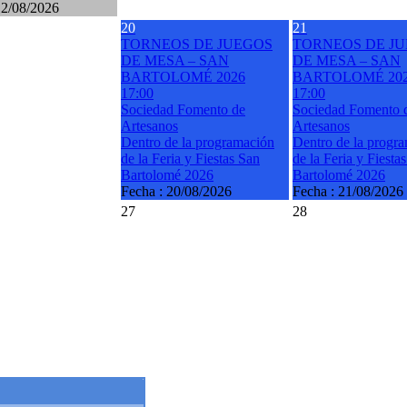
12/08/2026
20
21
TORNEOS DE JUEGOS
TORNEOS DE J
DE MESA – SAN
DE MESA – SAN
BARTOLOMÉ 2026
BARTOLOMÉ 20
17:00
17:00
Sociedad Fomento de
Sociedad Fomento 
Artesanos
Artesanos
Dentro de la programación
Dentro de la progr
de la Feria y Fiestas San
de la Feria y Fiesta
Bartolomé 2026
Bartolomé 2026
Fecha :
20/08/2026
Fecha :
21/08/2026
27
28