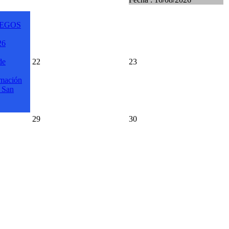
UEGOS
26
de
22
23
amación
s San
29
30