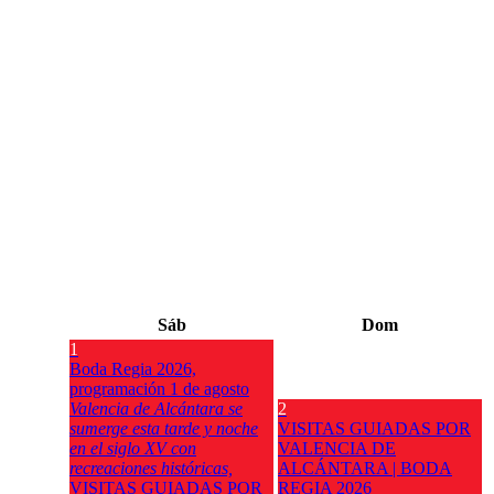
Sáb
Dom
1
Boda Regia 2026,
programación 1 de agosto
Valencia de Alcántara se
2
sumerge esta tarde y noche
VISITAS GUIADAS POR
en el siglo XV con
VALENCIA DE
recreaciones históricas,
ALCÁNTARA | BODA
VISITAS GUIADAS POR
REGIA 2026