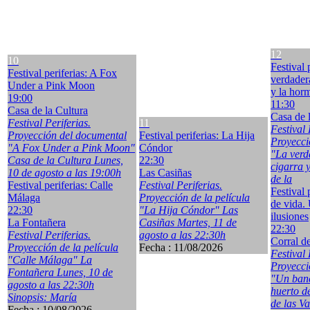
12
10
Festival 
Festival periferias: A Fox
verdadera
Under a Pink Moon
y la hor
19:00
11:30
Casa de la Cultura
Casa de 
Festival Periferias.
11
Festival 
Proyección del documental
Festival periferias: La Hija
Proyecci
"A Fox Under a Pink Moon"
Cóndor
"La verd
Casa de la Cultura Lunes,
22:30
cigarra 
10 de agosto a las 19:00h
Las Casiñas
de la
Festival periferias: Calle
Festival Periferias.
Festival 
Málaga
Proyección de la película
de vida.
22:30
"La Hija Cóndor" Las
ilusiones
La Fontañera
Casiñas Martes, 11 de
22:30
Festival Periferias.
agosto a las 22:30h
Corral d
Proyección de la película
Fecha :
11/08/2026
Festival 
"Calle Málaga" La
Proyecci
Fontañera Lunes, 10 de
"Un banc
agosto a las 22:30h
huerto d
Sinopsis: María
de las V
Fecha :
10/08/2026