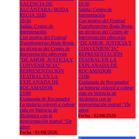
VALENCIA DE
10:30
ALCÁNTARA | BODA
Salida: Centro de
REGIA 2026
Interpretación
10:30
Con motivo del Festival
Salida: Centro de
Transfronterizo Boda Regia,
Interpretación
las técnicas del Centro de
Con motivo del Festival
Interpretación ofrecerán
Transfronterizo Boda Regia,
“DE AMOR, JUSTICIA Y
las técnicas del Centro de
CONVENIENCIA”
Interpretación ofrecerán
REPRESENTACIÓN
“DE AMOR, JUSTICIA Y
TEATRAL EN LA
CONVENIENCIA”
EXPLANADA DE
REPRESENTACIÓN
ROCAMADOR
TEATRAL EN LA
23:00
EXPLANADA DE
Explanada de Rocamador
ROCAMADOR
La historia volverá a cobrar
23:00
vida en Valencia de
Explanada de Rocamador
Alcántara con la
La historia volverá a cobrar
representación teatral “De
vida en Valencia de
amor,
Alcántara con la
Fecha :
02/08/2026
representación teatral “De
amor,
Fecha :
01/08/2026