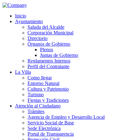
Year
Month
Year
Month
Inicio
Ayuntamiento
Saluda del Alcalde
Corporación Municipal
Directorio
Órganos de Gobierno
Plenos
Juntas de Gobierno
Reglamentos Internos
Perfil del Contratante
La Villa
Como llegar
Entorno Natural
Cultura y Patrimonio
Turismo
Fiestas y Tradiciones
Atención al Ciudadano
Trámites
Agencia de Empleo y Desarrollo Local
Servicio Social de Base
Sede Electrónica
Portal de Transparencia
Protección Civil