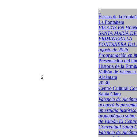
7
Fiestas de la Fontañ
La Fontañera
FIESTAS EN HON
SANTA MARÍA DE
PRIMAVERA LA
FONTAÑERA Del 7 
agosto de 2026
Programación en i
Presentación del lib
Historia de la Ermit
Valbón de Valencia
6
Alcántara
20:30
Centro Cultural Co
Santa Clara
Valencia de Alcánt
acogerá la presenta
un estudio histórico
arqueológico sobre 
de Valbón El Centro
Conventual Santa C
Valencia de Alcánt