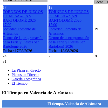
Fecha :
17
18
TORNEOS DE JUEGOS
TORNEOS DE JUEGOS
DE MESA – SAN
DE MESA – SAN
BARTOLOMÉ 2026
BARTOLOMÉ 2026
17:00
17:00
Sociedad Fomento de
Sociedad Fomento de
19
Artesanos
Artesanos
Dentro de la programación
Dentro de la programación
de la Feria y Fiestas San
de la Feria y Fiestas San
Bartolomé 2026
Bartolomé 2026
Fecha :
17/08/2026
Fecha :
18/08/2026
24
25
26
31
La Plaza en directo
Plenos en Directo
Galería Fotográfica
El Tiempo
El Tiempo en Valencia de Alcántara