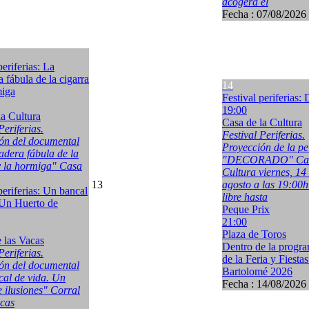
acogerá el
Fecha :
07/08/2026
periferias: La
 fábula de la cigarra
14
miga
Festival periferias:
19:00
la Cultura
Casa de la Cultura
Periferias.
Festival Periferias.
ón del documental
Proyección de la pe
adera fábula de la
"DECORADO" Casa
y la hormiga" Casa
Cultura viernes, 14
13
agosto a las 19:00
periferias: Un bancal
libre hasta
 Un Huerto de
Peque Prix
21:00
Plaza de Toros
e las Vacas
Dentro de la progr
Periferias.
de la Feria y Fiesta
ón del documental
Bartolomé 2026
al de vida. Un
Fecha :
14/08/2026
e ilusiones" Corral
acas