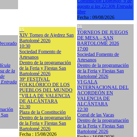
Constitución Domingo, 9 de
agosto a las 22:30h Entrada
libre
Fecha :
09/08/2026
16
15
TORNEOS DE JUEGOS
XIV Torneo de Ajedrez San
DE MESA – SAN
Bartolomé 2026
 Decorado
BARTOLOMÉ 2026
10:30
17:00
Sociedad Fomento de
Sociedad Fomento de
Artesanos
Artesanos
Dentro de la programación
lícula
Dentro de la programación
de la Feria y Fiestas San
 de la
de la Feria y Fiestas San
Bartolomé 2026
 de
Bartolomé 2026
39º FESTIVAL
h Entrada
VI GALA
FOLKLÓRICO DE LOS
INTERNACIONAL DEL
PUEBLOS DEL MUNDO
ACORDEÓN EN
"VILLA DE VALENCIA
VALENCIA DE
DE ALCÁNTARA
ALCÁNTARA
21:30
amación
22:30
Plaza de la Constitución
s San
Corral de las Vacas
Dentro de la programación
Dentro de la programación
de la Feria y Fiestas San
de la Feria y Fiestas San
Bartolomé 2026
Bartolomé 2026
Fecha :
15/08/2026
Fecha :
16/08/2026