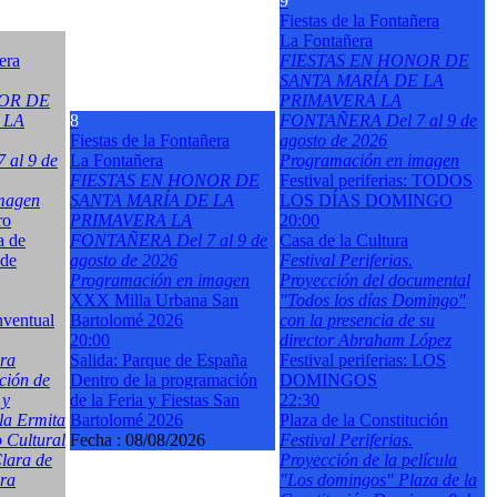
9
Fiestas de la Fontañera
La Fontañera
era
FIESTAS EN HONOR DE
SANTA MARÍA DE LA
OR DE
PRIMAVERA LA
 LA
8
FONTAÑERA Del 7 al 9 de
Fiestas de la Fontañera
agosto de 2026
al 9 de
La Fontañera
Programación en imagen
FIESTAS EN HONOR DE
Festival periferias: TODOS
magen
SANTA MARÍA DE LA
LOS DÍAS DOMINGO
ro
PRIMAVERA LA
20:00
a de
FONTAÑERA Del 7 al 9 de
Casa de la Cultura
 de
agosto de 2026
Festival Periferias.
Programación en imagen
Proyección del documental
XXX Milla Urbana San
"Todos los días Domingo"
nventual
Bartolomé 2026
con la presencia de su
20:00
director Abraham López
ara
Salida: Parque de España
Festival periferias: LOS
ción de
Dentro de la programación
DOMINGOS
 y
de la Feria y Fiestas San
22:30
la Ermita
Bartolomé 2026
Plaza de la Constitución
 Cultural
Fecha :
08/08/2026
Festival Periferias.
lara de
Proyección de la película
ara
"Los domingos" Plaza de la