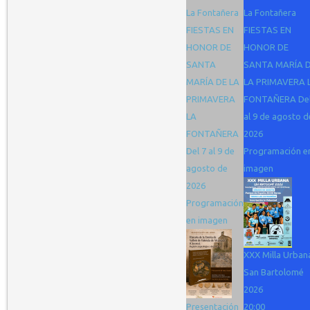
La Fontañera
La Fontañera
FIESTAS EN
FIESTAS EN
HONOR DE
HONOR DE
SANTA
SANTA MARÍA 
MARÍA DE LA
LA PRIMAVERA 
PRIMAVERA
FONTAÑERA Del
LA
al 9 de agosto d
FONTAÑERA
2026
Del 7 al 9 de
Programación e
agosto de
imagen
2026
Programación
en imagen
XXX Milla Urban
San Bartolomé
2026
Presentación
20:00