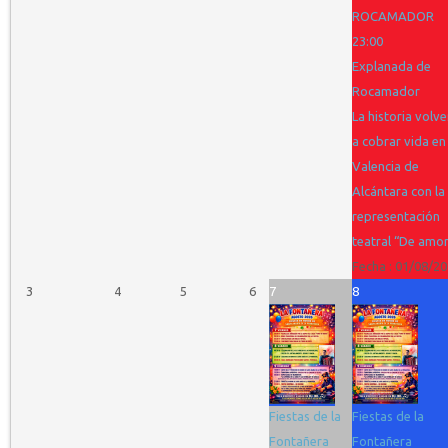
ROCAMADOR
23:00
Explanada de
Rocamador
La historia volve
a cobrar vida en
Valencia de
Alcántara con la
representación
teatral “De amor
Fecha :
01/08/20
3
4
5
6
7
8
Fiestas de la
Fiestas de la
Fontañera
Fontañera