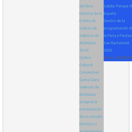
del libro
Salida: Parque d
Historia de la
España
Ermita de
Dentro de la
Valbón de
programación d
Valencia de
la Feria y Fiestas
Alcántara
San Bartolomé
20:30
2026
Centro
Fecha :
08/08/20
Cultural
Conventual
Santa Clara
Valencia de
Alcántara
acogerá la
presentación
de un estudio
histórico y
arqueológico