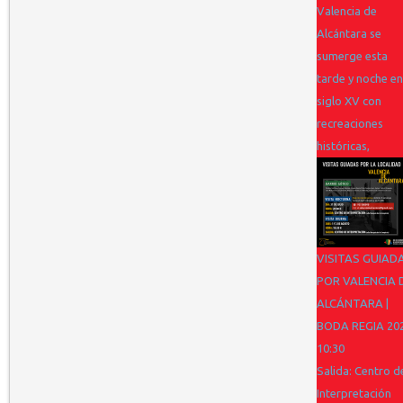
Valencia de
Alcántara se
sumerge esta
tarde y noche en
siglo XV con
recreaciones
históricas,
VISITAS GUIAD
POR VALENCIA 
ALCÁNTARA |
BODA REGIA 20
10:30
Salida: Centro d
Interpretación