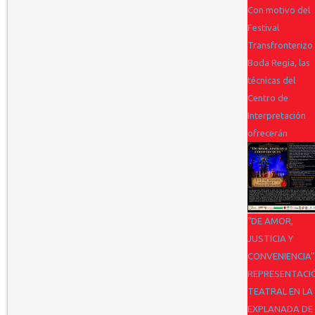
Con motivo del
Festival
Transfronterizo
Boda Regia, las
técnicas del
Centro de
Interpretación
ofrecerán
“DE AMOR,
JUSTICIA Y
CONVENIENCIA”
REPRESENTACI
TEATRAL EN LA
EXPLANADA DE