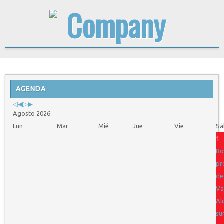
Previous
Previous
Next
Next
Year
AGENDA
Month
Year
Month
Agosto 2026
Lun
Mar
Mié
Jue
Vie
Sá
1
Bo
pr
de
Va
Al
su