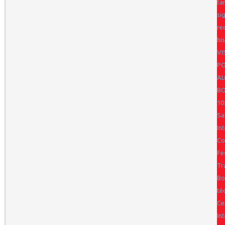
ta
si
re
hi
VI
PO
AL
BO
10
Sa
In
Co
Fe
Tr
Bo
té
Ce
In