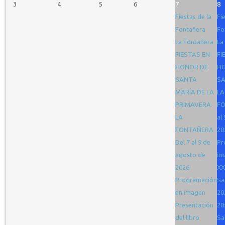
3
4
5
6
7
8
Fiestas de la
Fi
Fontañera
Fo
La Fontañera
La
FIESTAS EN
FI
HONOR DE
H
SANTA
SA
MARÍA DE LA
LA
PRIMAVERA
FO
LA
al
FONTAÑERA
20
Del 7 al 9 de
Pr
agosto de
im
2026
XX
Programación
Sa
en imagen
20
Presentación
20
del libro
Sa