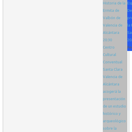
Historia de la
Es
Ermita de
De
Valbón de
pr
Valencia de
la 
Alcántara
Sa
20:30
20
Centro
Fe
Cultural
Conventual
Santa Clara
Valencia de
Alcántara
acogerá la
presentación
de un estudio
histórico y
arqueológico
sobre la