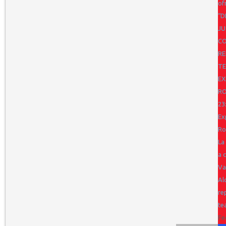
of
“D
JU
CO
RE
TE
EX
R
23
Ex
Ro
La
a 
Va
Al
re
te
Fe