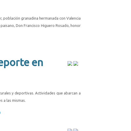
car, población granadina hermanada con Valencia
o paisano, Don Francisco Higuero Rosado, honor
eporte en
turales y deportivas. Actividades que abarcan a
es a las mismas.
a