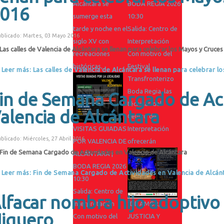
Alcántara se
BODA REGIA 2026
016
sumerge esta
10:30
tarde y noche en el
Salida: Centro de
blicado: Martes, 03 Mayo 2016
siglo XV con
Interpretación
Las calles de Valencia de Alcántara se llenan para celebrar los Mayos y Cruce
recreaciones
Con motivo del
históricas,
Festival
Leer más: Las calles de Valencia de Alcántara se llenan para celebrar l
Transfronterizo
Boda Regia, las
in de Semana Cargado de Ac
técnicas del
alencia de Alcántara
Centro de
VISITAS GUIADAS
Interpretación
blicado: Miércoles, 27 Abril 2016
POR VALENCIA DE
ofrecerán
Fin de Semana Cargado de Actividades en Valencia de Alcántara
ALCÁNTARA |
BODA REGIA 2026
Leer más: Fin de Semana Cargado de Actividades en Valencia de Alcán
10:30
Salida: Centro de
lfacar nombra hijo adoptivo
Interpretación
“DE AMOR,
iguero
Con motivo del
JUSTICIA Y