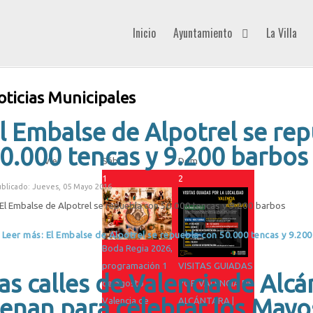
Inicio
Ayuntamiento
La Villa
oticias Municipales
l Embalse de Alpotrel se re
0.000 tencas y 9.200 barbos
Vie
Sáb
Dom
1
2
blicado: Jueves, 05 Mayo 2016
El Embalse de Alpotrel se repuebla con 50.000 tencas y 9.200 barbos
Leer más: El Embalse de Alpotrel se repuebla con 50.000 tencas y 9.20
Boda Regia 2026,
programación 1
VISITAS GUIADAS
as calles de Valencia de Alcá
de agosto
POR VALENCIA DE
lenan para celebrar los Mayo
Valencia de
ALCÁNTARA |