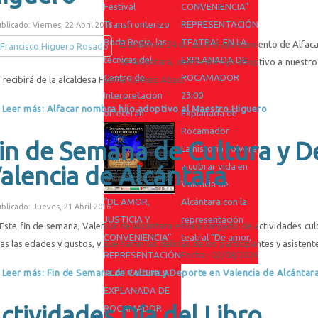
Festival
CONVENIENCIA”
Transfronterizo
REPRESENTACIÓN
blicado: Viernes, 22 Abril 2016
Boda Regia, las
TEATRAL EN LA
El próximo 24 de abril el ayuntamiento de Alfa
técnicas del
EXPLANADA DE
de Alcántara, nombrará hijo adoptivo a nuestr
Centro de
ROCAMADOR
 recibirá de la alcaldesa Fátima Gómez Abad.
Interpretación
23:00
Leer más: Alfacar nombra hijo adoptivo al Maestro Higuero
ofrecerán
Explanada de
Rocamador
in de Semana de Cultura y D
La historia volverá
a cobrar vida en
alencia de Alcántara
Valencia de
“DE AMOR,
Alcántara con la
blicado: Jueves, 21 Abril 2016
JUSTICIA Y
representación
Este fin de semana, Valencia de Alcántara estará cargado de actividades cul
CONVENIENCIA”
teatral “De amor,
as las edades y gustos, y que harán las delicias de los participantes y asistent
REPRESENTACIÓN
Fecha :
02/08/2026
Leer más: Fin de Semana de Cultura y Deporte en Valencia de Alcántar
TEATRAL EN LA
EXPLANADA DE
ctividades Día del Libro
ROCAMADOR