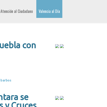
Atención al Ciudadano
Valencia al Día
puebla con
0 barbos
ntara se
s y Cruces