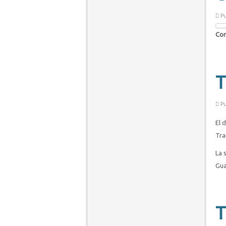
Pu
Com
T
Pu
El 
Trai
La 
Gua
T