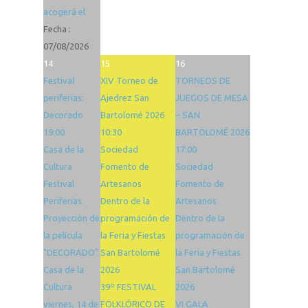
acogerá el
Fecha :
07/08/2026
14
15
16
Festival
XIV Torneo de
TORNEOS DE
periferias:
Ajedrez San
JUEGOS DE MESA
Decorado
Bartolomé 2026
– SAN
19:00
10:30
BARTOLOMÉ 2026
Casa de la
Sociedad
17:00
Cultura
Fomento de
Sociedad
Festival
Artesanos
Fomento de
Periferias.
Dentro de la
Artesanos
Proyección de
programación de
Dentro de la
la película
la Feria y Fiestas
programación de
"DECORADO"
San Bartolomé
la Feria y Fiestas
Casa de la
2026
San Bartolomé
Cultura
39º FESTIVAL
2026
viernes, 14 de
FOLKLÓRICO DE
VI GALA