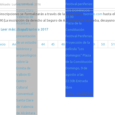
Conventual
Festival periferias:
blicado: Lunes, 28 Marzo 2016
Santa Clara
LOS DOMINGOS
 inscripciones se formalizarán a través de la plataforma
tucrono.com
hasta el
Valencia de
22:30
3€ (La inscripción da derecho al Seguro de Accidentes de la prueba, desayuno 
Alcántara
Plaza de la
Leer más: Transfrontera 2017
acogerá la
Constitución
presentación
Festival Periferias.
de un estudio
Proyección de la
nicio
Anterior
43
44
45
46
47
48
49
50
51
histórico y
película "Los
arqueológico
domingos" Plaza
sobre la
de la Constitución
Ermita de
Domingo, 9 de
Valbón El
agosto a las
Centro
22:30h Entrada
Cultural
libre
Conventual
Fecha :
09/08/2026
Santa Clara
de Valencia
de Alcántara