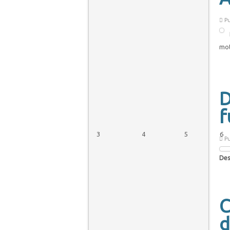
Pu
mot
D
f
3
4
5
6
Pu
Des
C
d