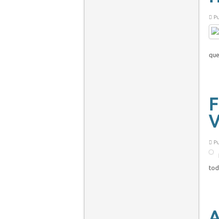
Pu
que
F
V
Pu
tod
A