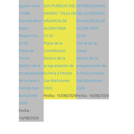
agosto a las
LOS PUEBLOS DEL
INTERNACIONAL
19:00h
MUNDO "VILLA DE
DEL ACORDEÓN
Entrada libre
VALENCIA DE
EN VALENCIA DE
hasta
ALCÁNTARA
ALCÁNTARA
Peque Prix
21:30
22:30
21:00
Plaza de la
Corral de las
Plaza de
Constitución
Vacas
Toros
Dentro de la
Dentro de la
Dentro de la
programación de
programación de
programación
la Feria y Fiestas
la Feria y Fiestas
de la Feria y
San Bartolomé
San Bartolomé
Fiestas San
2026
2026
Bartolomé
Fecha :
15/08/2026
Fecha :
16/08/2026
2026
Fecha :
14/08/2026