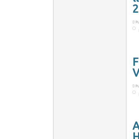
2
Pu
F
V
Pu
A
H