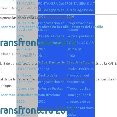
PRIMAVERA
FONTAÑERA Del 7
FONTAÑERA Del 7
blicado: Martes, 12 Abril 2016
LA
al 9 de agosto de
al 9 de agosto de
FONTAÑERA
2026
2026
ienzan las obras en la Calle Traseras del Castillo
Del 7 al 9 de
Programación en
Programación en
Leer más: Comienzan las obras en la Calle Traseras del Castillo
agosto de
imagen
imagen
2026
XXX Milla Urbana
Festival periferias:
ransfrontera 2016
Programación
San Bartolomé
TODOS LOS DÍAS
en imagen
2026
DOMINGO
blicado: Lunes, 28 Marzo 2016
Presentación
20:00
20:00
del libro
Salida: Parque de
Casa de la Cultura
día 3 de abril se celebrará la Transfrontera 2016. Este año, además de la XVIII 
Historia de la
España
Festival Periferias.
l.
Ermita de
Dentro de la
Proyección del
salida de la Carrera Trail se efectuará a las 9:00 h. y la de la Ruta Senderista a
Valbón de
programación de
documental
dalupe.
Valencia de
la Feria y Fiestas
"Todos los días
Leer más: Transfrontera 2016
Alcántara
San Bartolomé
Domingo" con la
20:30
2026
presencia de su
ransfrontera 2017
Centro
Fecha :
08/08/2026
director Abraham
Cultural
López