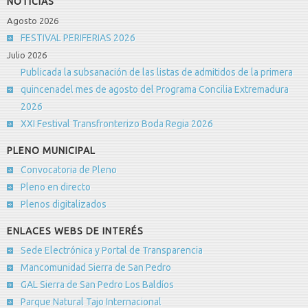
NOTICIAS
Correo electrónico
*
Agosto 2026
FESTIVAL PERIFERIAS 2026
Julio 2026
Asunto
*
Publicada la subsanación de las listas de admitidos de la primera
quincenadel mes de agosto del Programa Concilia Extremadura
2026
Mensaje
*
XXI Festival Transfronterizo Boda Regia 2026
PLENO MUNICIPAL
Convocatoria de Pleno
Pleno en directo
- Habitaciones con Baño
Plenos digitalizados
- Calefacción Central
ENLACES WEBS DE INTERÉS
- Teléfono
Sede Electrónica y Portal de Transparencia
- Televisión
Mancomunidad Sierra de San Pedro
GAL Sierra de San Pedro Los Baldíos
Envíeme una copia
(opcional)
Parque Natural Tajo Internacional