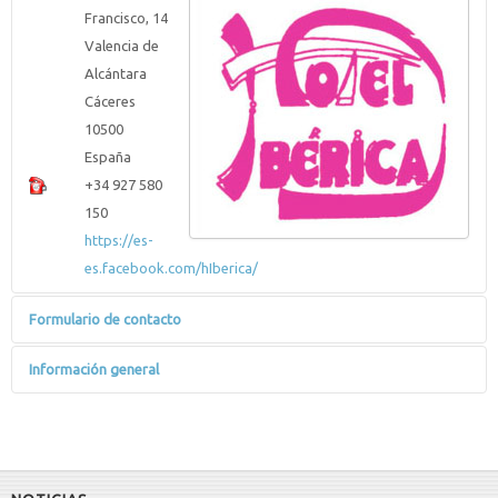
Francisco, 14
Valencia de
Alcántara
Cáceres
10500
España
+34 927 580
150
https://es-
es.facebook.com/hIberica/
Formulario de contacto
Enviar un correo electrónico
Información general
*
Campo requerido
Nombre
*