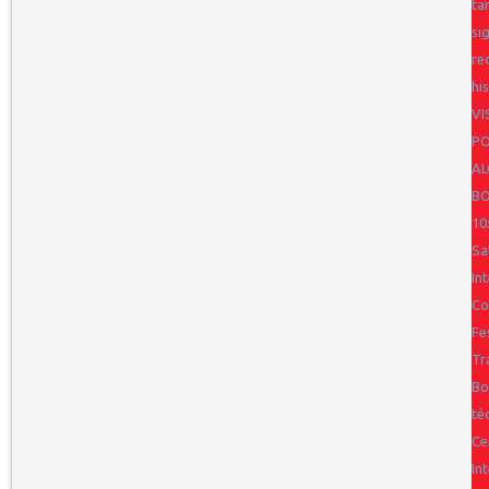
ta
si
re
hi
VI
PO
AL
BO
10
Sa
In
Co
Fe
Tr
Bo
té
Ce
In