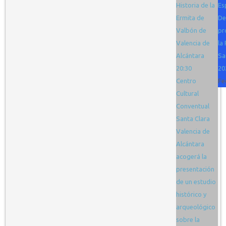
Historia de la
Es
Ermita de
De
Valbón de
pr
Valencia de
la 
Alcántara
Sa
20:30
20
Centro
Fe
Cultural
Conventual
Santa Clara
Valencia de
Alcántara
acogerá la
presentación
de un estudio
histórico y
arqueológico
sobre la