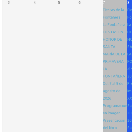
3
4
5
6
7
8
Fiestas de la
Fi
Fontañera
Fo
La Fontañera
La
FIESTAS EN
FI
HONOR DE
H
SANTA
SA
MARÍA DE LA
LA
PRIMAVERA
FO
LA
al
FONTAÑERA
20
Del 7 al 9 de
Pr
agosto de
im
2026
XX
Programación
Sa
en imagen
20
Presentación
20
del libro
Sa