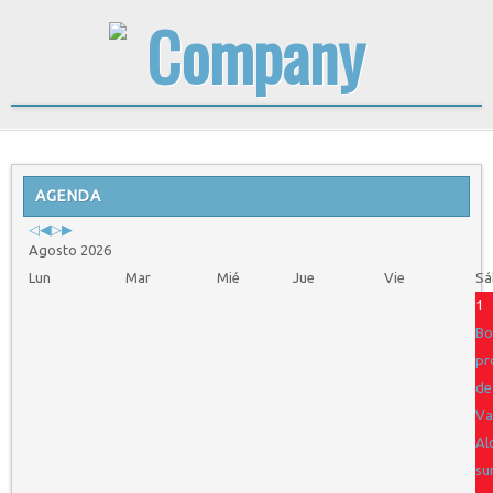
Previous
Previous
Next
Next
Year
AGENDA
Month
Year
Month
Agosto 2026
Lun
Mar
Mié
Jue
Vie
Sá
1
Bo
pr
de
Va
Al
su