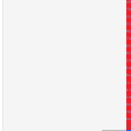
of
“D
JU
CO
RE
TE
EX
R
23
Ex
Ro
La
a 
Va
Al
re
te
Fe