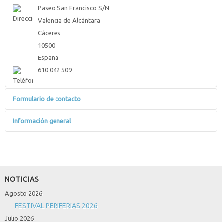
Paseo San Francisco S/N
Valencia de Alcántara
Cáceres
10500
España
610 042 509
Formulario de contacto
Enviar un correo electrónico
Información general
*
Campo requerido
Si quieres chuches comprar. Ven a kiosko piruleta.
Nombre
*
Gominolas y frutos secos
NOTICIAS
Correo electrónico
*
Agosto 2026
FESTIVAL PERIFERIAS 2026
Julio 2026
Asunto
*