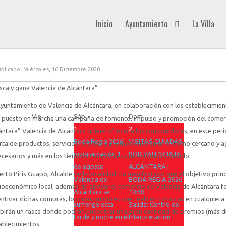
Inicio
Ayuntamiento
La Villa
blicado: Miércoles, 16 Diciembre 2020
sca y gana Valencia de Alcántara”
Ayuntamiento de Valencia de Alcántara, en colaboración con los establecimient
Vie
Sáb
Dom
 puesto en marcha una campaña de fomento, impulso y promoción del comerc
1
2
ántara” Valencia de Alcántara quiere ofrecer a los consumidores, en este per
Boda Regia 2026,
VISITAS GUIADAS
rta de productos, servicios, ofertas y promociones en un entorno cercano y
programación 1
POR VALENCIA DE
ecesarios y más en los tiempos tan difíciles que estamos viviendo.
de agosto
ALCÁNTARA |
erto Piris Guapo, Alcalde de la localidad, ha manifestado que el objetivo prin
Valencia de
BODA REGIA 2026
ioeconómico local, además de apoyar el comercio de Valencia de Alcántara 
Alcántara se
10:30
entivar dichas compras, los consumidores que realicen compras en cualquiera
sumerge esta
Salida: Centro de
ibirán un rasca donde podrán encontrar una gran cantidad de premios (más 
tarde y noche en el
Interpretación
ablecimientos.