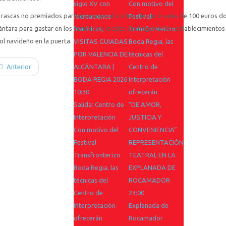
siglo XV con
Con motivo del
 rascas no premiados participaran en el sorteo de cinco vales de 100 euros 
recreaciones
Festival
ántara para gastar en los comercios locales. Distinguirás los establecimiento
históricas,
Transfronterizo
ol navideño en la puerta.
VISITAS GUIADAS
Boda Regia, las
POR VALENCIA DE
técnicas del
Anterior
ALCÁNTARA |
Centro de
BODA REGIA 2026
Interpretación
10:30
ofrecerán
Salida: Centro de
“DE AMOR,
Interpretación
JUSTICIA Y
Con motivo del
CONVENIENCIA”
Festival
REPRESENTACIÓN
Transfronterizo
TEATRAL EN LA
Boda Regia, las
EXPLANADA DE
técnicas del
ROCAMADOR
Centro de
23:00
Interpretación
Explanada de
ofrecerán
Rocamador