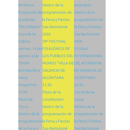
Periferias.
Dentro de la
Artesanos
Proyección de
programación de
Dentro de la
la película
la Feria y Fiestas
programación de
"DECORADO"
San Bartolomé
la Feria y Fiestas
Casa de la
2026
San Bartolomé
Cultura
39º FESTIVAL
2026
viernes, 14 de
FOLKLÓRICO DE
VI GALA
agosto a las
LOS PUEBLOS DEL
INTERNACIONAL
19:00h
MUNDO "VILLA DE
DEL ACORDEÓN
Entrada libre
VALENCIA DE
EN VALENCIA DE
hasta
ALCÁNTARA
ALCÁNTARA
Peque Prix
21:30
22:30
21:00
Plaza de la
Corral de las
Plaza de
Constitución
Vacas
Toros
Dentro de la
Dentro de la
Dentro de la
programación de
programación de
programación
la Feria y Fiestas
la Feria y Fiestas
de la Feria y
San Bartolomé
San Bartolomé