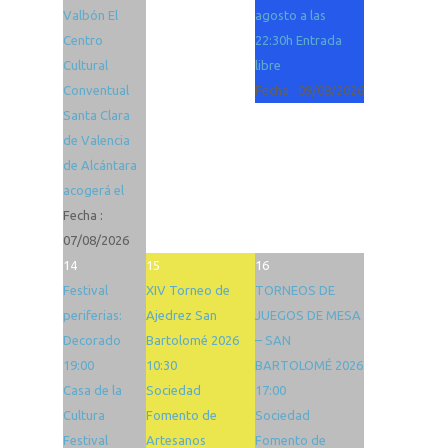
Valbón El
agosto a las
Centro
22:30h Entrada
Cultural
libre
Conventual
Fecha :
09/08/2026
Santa Clara
de Valencia
de Alcántara
acogerá el
Fecha :
07/08/2026
14
15
16
Festival
XIV Torneo de
TORNEOS DE
periferias:
Ajedrez San
JUEGOS DE MESA
Decorado
Bartolomé 2026
– SAN
19:00
10:30
BARTOLOMÉ 2026
Casa de la
Sociedad
17:00
Cultura
Fomento de
Sociedad
Festival
Artesanos
Fomento de