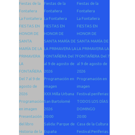
Fiestas de la
Fiestas de la
Fiestas de la
Fontañera
Fontañera
Fontañera
La Fontañera
La Fontañera
La Fontañera
FIESTAS EN
FIESTAS EN
FIESTAS EN
HONOR DE
HONOR DE
HONOR DE
SANTA
SANTA MARÍA DE
SANTA MARÍA DE
MARÍA DE LA
LA PRIMAVERA LA
LA PRIMAVERA LA
PRIMAVERA
FONTAÑERA Del 7
FONTAÑERA Del 7
LA
al 9 de agosto de
al 9 de agosto de
FONTAÑERA
2026
2026
Del 7 al 9 de
Programación en
Programación en
agosto de
imagen
imagen
2026
XXX Milla Urbana
Festival periferias:
Programación
San Bartolomé
TODOS LOS DÍAS
en imagen
2026
DOMINGO
Presentación
20:00
20:00
del libro
Salida: Parque de
Casa de la Cultura
Historia de la
España
Festival Periferias.