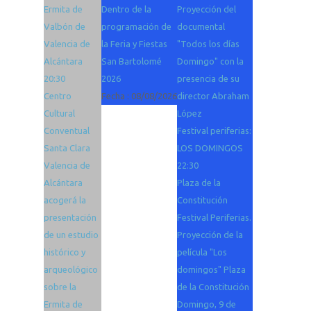
Ermita de
Dentro de la
Proyección del
Valbón de
programación de
documental
Valencia de
la Feria y Fiestas
"Todos los días
Alcántara
San Bartolomé
Domingo" con la
20:30
2026
presencia de su
Centro
Fecha :
08/08/2026
director Abraham
Cultural
López
Conventual
Festival periferias:
Santa Clara
LOS DOMINGOS
Valencia de
22:30
Alcántara
Plaza de la
acogerá la
Constitución
presentación
Festival Periferias.
de un estudio
Proyección de la
histórico y
película "Los
arqueológico
domingos" Plaza
sobre la
de la Constitución
Ermita de
Domingo, 9 de