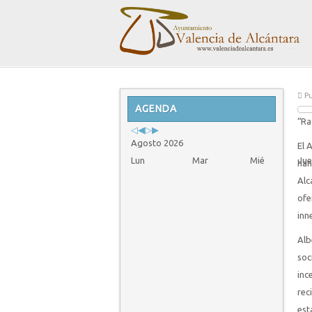
Previous
Previous
Next
Next
Pu
Year
AGENDA
Month
Year
Month
“Ra
Agosto 2026
El 
Lun
Mar
Mié
Jue
han
Alc
ofe
inn
Alb
soc
inc
rec
est