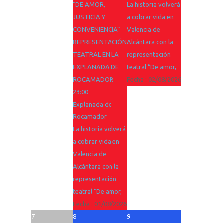
“DE AMOR,
La historia volverá
JUSTICIA Y
a cobrar vida en
CONVENIENCIA”
Valencia de
REPRESENTACIÓN
Alcántara con la
TEATRAL EN LA
representación
EXPLANADA DE
teatral “De amor,
ROCAMADOR
Fecha :
02/08/2026
23:00
Explanada de
Rocamador
La historia volverá
a cobrar vida en
Valencia de
Alcántara con la
representación
teatral “De amor,
Fecha :
01/08/2026
7
8
9