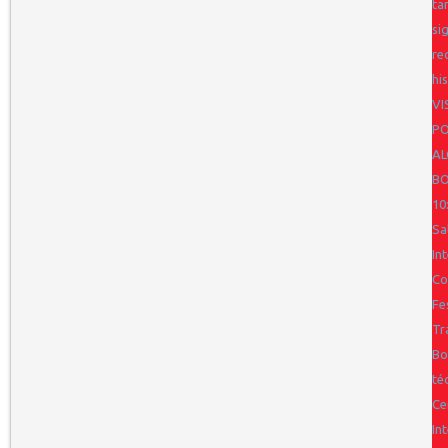
ta
si
re
hi
VI
PO
AL
BO
10
Sa
In
Co
Fe
Tr
Bo
té
Ce
In