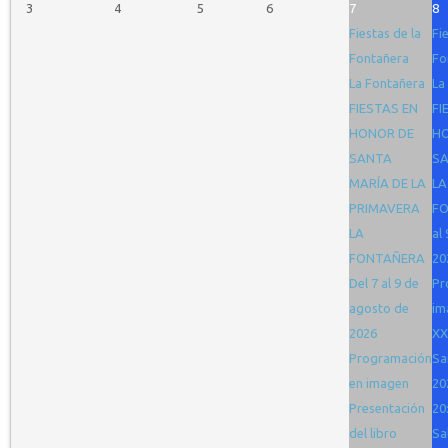
3
4
5
6
7
8
Fiestas de la
Fi
Fontañera
Fo
La Fontañera
La
FIESTAS EN
FI
HONOR DE
H
SANTA
SA
MARÍA DE LA
LA
PRIMAVERA
FO
LA
al
FONTAÑERA
20
Del 7 al 9 de
Pr
agosto de
im
2026
XX
Programación
Sa
en imagen
20
Presentación
20
del libro
Sa