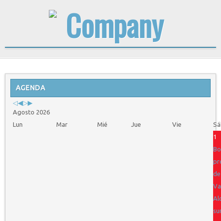
Previous
Previous
Next
Next
Year
AGENDA
Month
Year
Month
Agosto 2026
Lun
Mar
Mié
Jue
Vie
Sá
1
Bo
pr
de
Va
Al
su