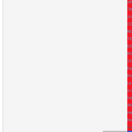
of
“D
JU
CO
RE
TE
EX
R
23
Ex
Ro
La
a 
Va
Al
re
te
Fe