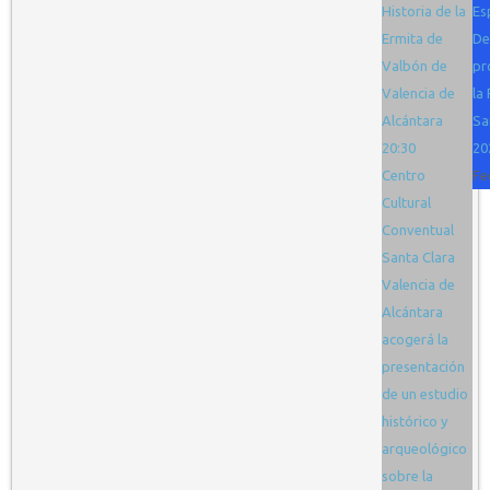
Historia de la
Es
Ermita de
De
Valbón de
pr
Valencia de
la 
Alcántara
Sa
20:30
20
Centro
Fe
Cultural
Conventual
Santa Clara
Valencia de
Alcántara
acogerá la
presentación
de un estudio
histórico y
arqueológico
sobre la