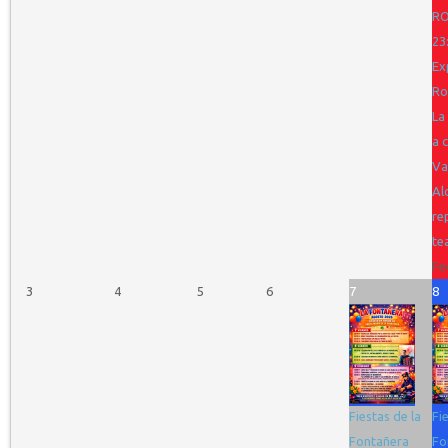
R
23
Ex
Ro
La
a 
Va
Al
re
te
Fe
3
4
5
6
7
8
Fiestas de la
Fi
Fontañera
Fo