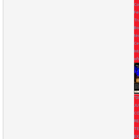
Co
Fe
Tr
Bo
té
Ce
In
of
“D
JU
CO
RE
TE
EX