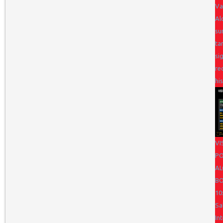
Va
Al
su
ta
si
re
hi
VI
PO
AL
BO
10
Sa
In