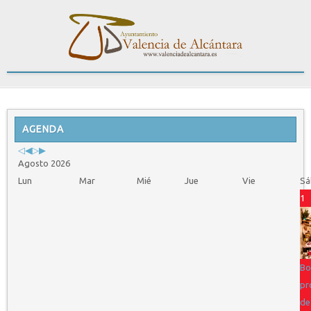
Previous
Previous
Next
Next
Year
AGENDA
Month
Year
Month
Agosto 2026
Lun
Mar
Mié
Jue
Vie
Sá
1
Bo
pr
de