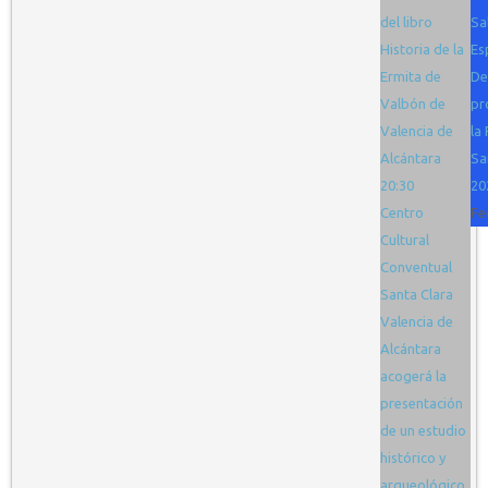
del libro
Sa
Historia de la
Es
Ermita de
De
Valbón de
pr
Valencia de
la 
Alcántara
Sa
20:30
20
Centro
Fe
Cultural
Conventual
Santa Clara
Valencia de
Alcántara
acogerá la
presentación
de un estudio
histórico y
arqueológico