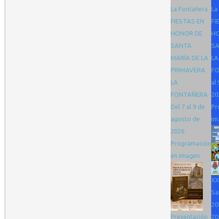
La Fontañera
La
FIESTAS EN
FI
HONOR DE
H
SANTA
SA
MARÍA DE LA
LA
PRIMAVERA
FO
LA
al
FONTAÑERA
20
Del 7 al 9 de
Pr
agosto de
im
2026
Programación
en imagen
XX
Sa
20
Presentación
20