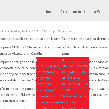
Inicio
Ayuntamiento
La Villa
blicado: Martes, 18 Julio 2017
Escrito por Super User
vocatoria pública de concurso para la gestión del Area de descanso de Pue
empresa GEBIDEXSA ha iniciado el concurso público del contrato de arrendam
encia de Alcántara, en Cáceres.
Vie
Sáb
Dom
1
2
empresa encargada de la gestión de los bienes patrimoniales relacionados con
Boda Regia 2026,
VISITAS GUIADAS
vocatoria pública de concurso para la gestión del bien inmueble y las instala
programación 1
POR VALENCIA DE
ne por objeto la prestación de todos los servicios ligados al mantenimiento, la
de agosto
ALCÁNTARA |
nes e instalaciones del Area de descanso transfronteriza de Valencia de Alcán
Valencia de
BODA REGIA 2026
á formada por un complejo que se distribuye en tres zonas de servicio. Una d
Alcántara se
10:30
ficio de usos múltiples con cafetería, restaurante, aseos públicos y oficina de 
sumerge esta
Salida: Centro de
arcimiento público.
tarde y noche en el
Interpretación
siglo XV con
Con motivo del