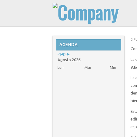
Previous
Previous
Next
Next
Pu
Year
AGENDA
Month
Year
Month
Con
La 
Agosto 2026
Val
Lun
Mar
Mié
Jue
La 
con
tie
bie
Est
edi
esp