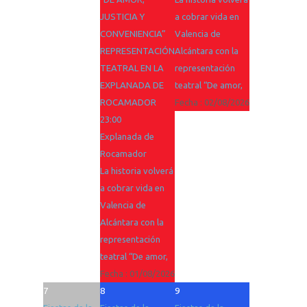
JUSTICIA Y
a cobrar vida en
CONVENIENCIA”
Valencia de
REPRESENTACIÓN
Alcántara con la
TEATRAL EN LA
representación
EXPLANADA DE
teatral “De amor,
ROCAMADOR
Fecha :
02/08/2026
23:00
Explanada de
Rocamador
La historia volverá
a cobrar vida en
Valencia de
Alcántara con la
representación
teatral “De amor,
Fecha :
01/08/2026
7
8
9