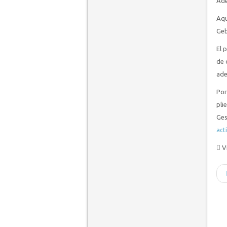
Ade
Aqu
Geb
El 
de 
ade
Por
pli
Ges
act
Vi