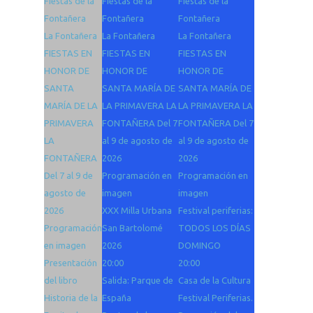
Fiestas de la
Fiestas de la
Fiestas de la
Fontañera
Fontañera
Fontañera
La Fontañera
La Fontañera
La Fontañera
FIESTAS EN
FIESTAS EN
FIESTAS EN
HONOR DE
HONOR DE
HONOR DE
SANTA
SANTA MARÍA DE
SANTA MARÍA DE
MARÍA DE LA
LA PRIMAVERA LA
LA PRIMAVERA LA
PRIMAVERA
FONTAÑERA Del 7
FONTAÑERA Del 7
LA
al 9 de agosto de
al 9 de agosto de
FONTAÑERA
2026
2026
Del 7 al 9 de
Programación en
Programación en
agosto de
imagen
imagen
2026
XXX Milla Urbana
Festival periferias:
Programación
San Bartolomé
TODOS LOS DÍAS
en imagen
2026
DOMINGO
Presentación
20:00
20:00
del libro
Salida: Parque de
Casa de la Cultura
Historia de la
España
Festival Periferias.