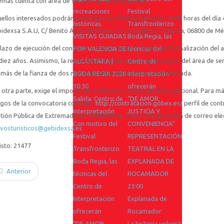
más cuenta con área de servicio de autocaravanas.
recreaciones
Festival
ellos interesados podrán presentar sus ofertas hasta las 14:00 horas del día 4
históricas,
Transfronterizo
idexsa S.A.U, C/ Benito Arias Montano, nº1, escalera 2-4 planta, 06800 de Mé
VISITAS GUIADAS
Boda Regia, las
plazo de ejecución del contrato, a contar desde la fecha de formalización del a
POR VALENCIA DE
técnicas del
diez años. Asimismo, la renta mínima anual para la explotación del área de se
ALCÁNTARA |
Centro de
más de la fianza de dos mensualidades de la renta anual ofertada.
BODA REGIA 2026
Interpretación
10:30
ofrecerán
 otra parte, exige el importe de 3.000 euros como garantía adicional. Para más
Salida: Centro de
“DE AMOR,
egos de la convocatoria consulte:
http://contratacion.gobex.es/
perfil de cont
Interpretación
JUSTICIA Y
tión Pública de Extremadura / GEBIDEXSA, S.A.U. o la dirección de correo ele
Con motivo del
CONVENIENCIA”
ivosturisticos@gebidexsa.es
Festival
REPRESENTACIÓN
sto: 21477
Transfronterizo
TEATRAL EN LA
Boda Regia, las
EXPLANADA DE
Anterior
técnicas del
ROCAMADOR
Centro de
23:00
Interpretación
Explanada de
ofrecerán
Rocamador
“DE AMOR,
La historia volverá