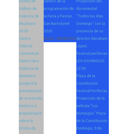
Ermita de
Dentro de la
Proyección del
Valbón de
programación de
documental
Valencia de
la Feria y Fiestas
"Todos los días
Alcántara
San Bartolomé
Domingo" con la
20:30
2026
presencia de su
Centro
Fecha :
08/08/2026
director Abraham
Cultural
López
Conventual
Festival periferias:
Santa Clara
LOS DOMINGOS
Valencia de
22:30
Alcántara
Plaza de la
acogerá la
Constitución
presentación
Festival Periferias.
de un estudio
Proyección de la
histórico y
película "Los
arqueológico
domingos" Plaza
sobre la
de la Constitución
Ermita de
Domingo, 9 de