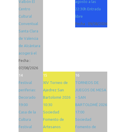
Valbón El
agosto a las
Centro
22:30h Entrada
Cultural
libre
Conventual
Fecha :
09/08/2026
Santa Clara
de Valencia
de Alcántara
acogerá el
Fecha :
07/08/2026
14
15
16
Festival
XIV Torneo de
TORNEOS DE
periferias:
Ajedrez San
JUEGOS DE MESA
Decorado
Bartolomé 2026
– SAN
19:00
10:30
BARTOLOMÉ 2026
Casa de la
Sociedad
17:00
Cultura
Fomento de
Sociedad
Festival
Artesanos
Fomento de