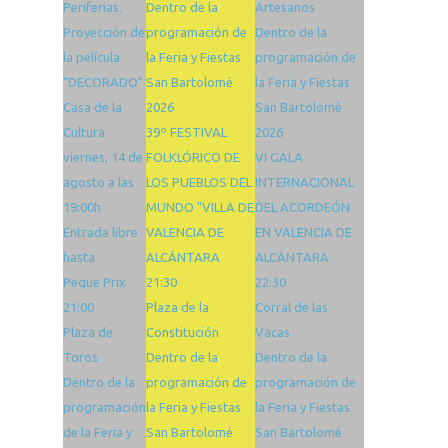
Periferias.
Dentro de la
Artesanos
Proyección de
programación de
Dentro de la
la película
la Feria y Fiestas
programación de
"DECORADO"
San Bartolomé
la Feria y Fiestas
Casa de la
2026
San Bartolomé
Cultura
39º FESTIVAL
2026
viernes, 14 de
FOLKLÓRICO DE
VI GALA
agosto a las
LOS PUEBLOS DEL
INTERNACIONAL
19:00h
MUNDO "VILLA DE
DEL ACORDEÓN
Entrada libre
VALENCIA DE
EN VALENCIA DE
hasta
ALCÁNTARA
ALCÁNTARA
Peque Prix
21:30
22:30
21:00
Plaza de la
Corral de las
Plaza de
Constitución
Vacas
Toros
Dentro de la
Dentro de la
Dentro de la
programación de
programación de
programación
la Feria y Fiestas
la Feria y Fiestas
de la Feria y
San Bartolomé
San Bartolomé