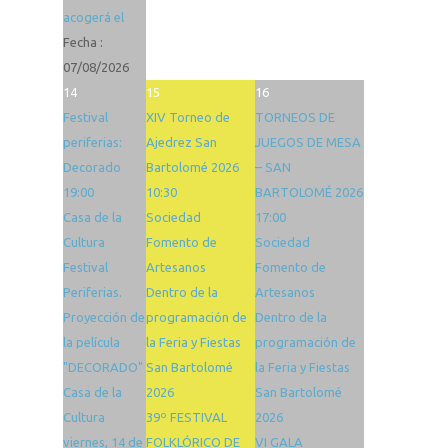
acogerá el
Fecha :
07/08/2026
14
15
16
Festival
XIV Torneo de
TORNEOS DE
periferias:
Ajedrez San
JUEGOS DE MESA
Decorado
Bartolomé 2026
– SAN
19:00
10:30
BARTOLOMÉ 2026
Casa de la
Sociedad
17:00
Cultura
Fomento de
Sociedad
Festival
Artesanos
Fomento de
Periferias.
Dentro de la
Artesanos
Proyección de
programación de
Dentro de la
la película
la Feria y Fiestas
programación de
"DECORADO"
San Bartolomé
la Feria y Fiestas
Casa de la
2026
San Bartolomé
Cultura
39º FESTIVAL
2026
viernes, 14 de
FOLKLÓRICO DE
VI GALA