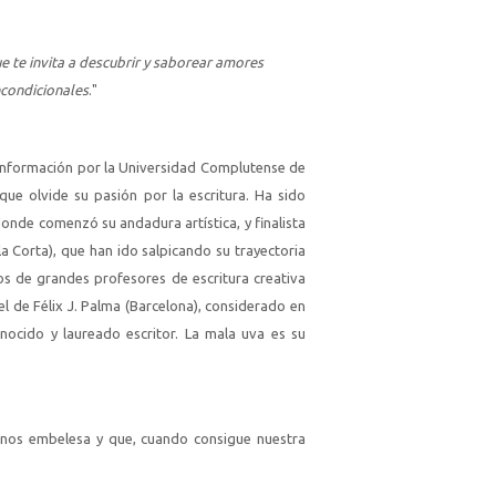
e te invita a descubrir y saborear amores
ncondicionales
."
 Información por la Universidad Complutense de
ue olvide su pasión por la escritura. Ha sido
nde comenzó su andadura artística, y finalista
a Corta), que han ido salpicando su trayectoria
os de grandes profesores de escritura creativa
el de Félix J. Palma (Barcelona), considerado en
onocido y laureado escritor.
La mala uva
es su
, nos embelesa y que, cuando consigue nuestra