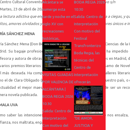
Centro Cultural Conventual Santa Clara.
Plaza de Gregorio Bravo s/n
Alcántara se
BODA REGIA 2026
Martes, 23 de abril de 2024, a las 20:00h
sumerge esta
10:30
a lectura adictiva que engancha, como un buen vino en una cata a ciegas, y qu
tarde y noche en el
Salida: Centro de
ltos, amores olvidados y amores perversos, pero también amores únicos e i
siglo XV con
Interpretación
recreaciones
Con motivo del
RÍA SÁNCHEZ MENA
históricas,
Festival
ía Sánchez Mena (Don Benito, Badajoz, 1958) es licenciada en Ciencias de la
Transfronterizo
rid. Su bagaje profesional, siempre ligado al marketing, no ha impedido q
Boda Regia, las
fesora y autora de obras de teatro para grupos independientes en Madrid, do
técnicas del
varios premios literarios (entre ellos el prestigioso Premio Sésamo de Novel
Centro de
al más deseada. Ha compartido experiencias y aprendido en talleres literari
VISITAS GUIADAS
Interpretación
o el de Clara Obligado (Madrid), que instauró el primero de nuestro país, o 
POR VALENCIA DE
ofrecerán
actualidad el mejor maestro literario en castellano, además de ser un rec
ALCÁNTARA |
mera novela publicada.
BODA REGIA 2026
10:30
 MALA UVA
Salida: Centro de
mo saber las intenciones de alguien que dice querernos, que nos ensalza
Interpretación
“DE AMOR,
fianza, nos maltrata, engaña y olvida?
Con motivo del
JUSTICIA Y