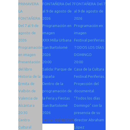
PRIMAVERA
FONTAÑERA Del 7
FONTAÑERA Del 7
LA
al 9 de agosto de
al 9 de agosto de
FONTAÑERA
2026
2026
Del 7 al 9 de
Programación en
Programación en
agosto de
imagen
imagen
2026
XXX Milla Urbana
Festival periferias:
Programación
San Bartolomé
TODOS LOS DÍAS
en imagen
2026
DOMINGO
Presentación
20:00
20:00
del libro
Salida: Parque de
Casa de la Cultura
Historia de la
España
Festival Periferias.
Ermita de
Dentro de la
Proyección del
Valbón de
programación de
documental
Valencia de
la Feria y Fiestas
"Todos los días
Alcántara
San Bartolomé
Domingo" con la
20:30
2026
presencia de su
Centro
Fecha :
08/08/2026
director Abraham
Cultural
López