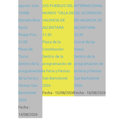
agosto a las
LOS PUEBLOS DEL
INTERNACIONAL
19:00h
MUNDO "VILLA DE
DEL ACORDEÓN
Entrada libre
VALENCIA DE
EN VALENCIA DE
hasta
ALCÁNTARA
ALCÁNTARA
Peque Prix
21:30
22:30
21:00
Plaza de la
Corral de las
Plaza de
Constitución
Vacas
Toros
Dentro de la
Dentro de la
Dentro de la
programación de
programación de
programación
la Feria y Fiestas
la Feria y Fiestas
de la Feria y
San Bartolomé
San Bartolomé
Fiestas San
2026
2026
Bartolomé
Fecha :
15/08/2026
Fecha :
16/08/2026
2026
Fecha :
14/08/2026