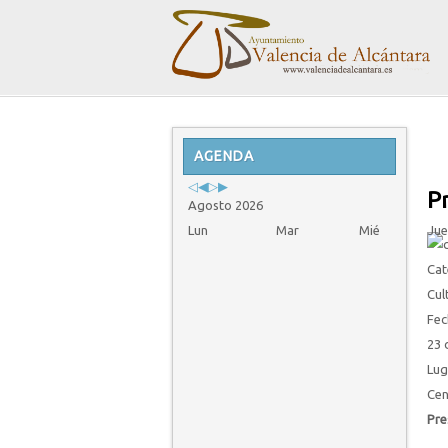
Previous
Previous
Next
Next
Year
AGENDA
Month
Year
Month
P
Agosto 2026
Lun
Mar
Mié
Jue
Cat
Cul
Fec
23 
Lug
Cen
Pre