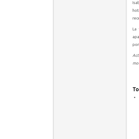
Isa
hot
rec
La 
apa
pon
Act
mot
To