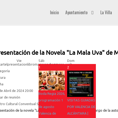
Inicio
Ayuntamiento
La Villa
resentación de la Novela "La Mala Uva" de
Vie
Sáb
Dom
1
2
egoría
tura
ha
de Abril de 2024
20:00
Boda Regia 2026,
ar de reunión
programación 1
VISITAS GUIADAS
tro Cultural Conventual Santa Clara
de agosto
POR VALENCIA DE
sentación de la novela "La Mala Uva" y Firma de ejemplares a cargo de la a
Valencia de
ALCÁNTARA |