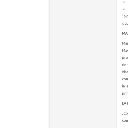
"
Un
ocu
MA
Mar
Mad
pro
de 
vit
com
la 
pri
LA
¿Có
con