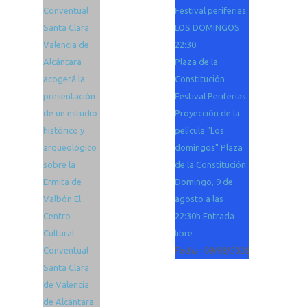
Conventual
Festival periferias:
Santa Clara
LOS DOMINGOS
Valencia de
22:30
Alcántara
Plaza de la
acogerá la
Constitución
presentación
Festival Periferias.
de un estudio
Proyección de la
histórico y
película "Los
arqueológico
domingos" Plaza
sobre la
de la Constitución
Ermita de
Domingo, 9 de
Valbón El
agosto a las
Centro
22:30h Entrada
Cultural
libre
Conventual
Fecha :
09/08/2026
Santa Clara
de Valencia
de Alcántara