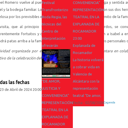
bel Romero vuelve al pueblo de su infancia después de una larga y sentida a
Festival
CONVENIENCIA”
el y la bodega familiar. Lo hace ilusionada por el reencuentro con sus dos 
Transfronterizo
REPRESENTACIÓN
elosa por los previsibles encontronazos con Manuel, el primogénito de la fami
Boda Regia, las
TEATRAL EN LA
técnicas del
EXPLANADA DE
visita, que al principio tiene un cariz de negocios y recuerdos, se co
Centro de
ROCAMADOR
rentemente fortuitos y cada vez más peligrosos, que obligan a Isabel a e
Interpretación
23:00
drá patas arriba a la familia Romero y descubrirá las ambiciones personales
ofrecerán
Explanada de
ividad organizada por el Ayuntamiento de Valencia de Alcántara en colab
Rocamador
ivo de la celebración del Día Internacional del Libro 2024.
La historia volverá
a cobrar vida en
Valencia de
“DE AMOR,
Alcántara con la
das las fechas
JUSTICIA Y
representación
23 de Abril de 2024
20:00
CONVENIENCIA”
teatral “De amor,
REPRESENTACIÓN
Fecha :
02/08/2026
Powered by
iCagenda
TEATRAL EN LA
EXPLANADA DE
ROCAMADOR