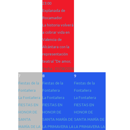
23:00
Explanada de
Rocamador
La historia volverá
a cobrar vida en
Valencia de
Alcántara con la
representación
teatral “De amor,
Fecha :
01/08/2026
7
8
9
Fiestas de la
Fiestas de la
Fiestas de la
Fontañera
Fontañera
Fontañera
La Fontañera
La Fontañera
La Fontañera
FIESTAS EN
FIESTAS EN
FIESTAS EN
HONOR DE
HONOR DE
HONOR DE
SANTA
SANTA MARÍA DE
SANTA MARÍA DE
MARÍA DE LA
LA PRIMAVERA LA
LA PRIMAVERA LA