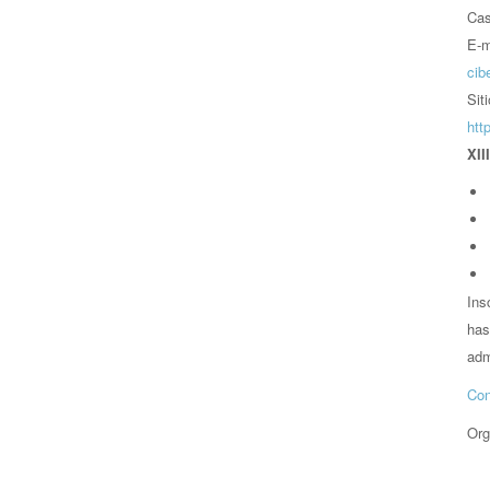
Cas
E-m
cib
Sit
htt
XII
Ins
has
adm
Con
Org