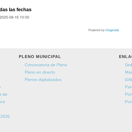
das las fechas
2025-08-16
10:00
Powered by
iCagenda
PLENO MUNICIPAL
ENLA
Convocatoria de Pleno
Sed
Pleno en directo
Man
Plenos digitalizados
GAL
e
Par
s de
Por
ura
Por
a 2026