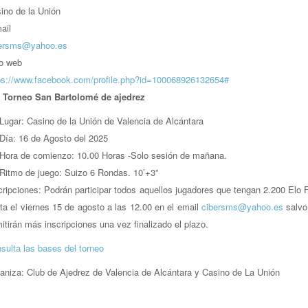
ino de la Unión
ail
ersms@yahoo.es
io web
ps://www.facebook.com/profile.php?id=100068926132654#
I Torneo San Bartolomé de ajedrez
Lugar: Casino de la Unión de Valencia de Alcántara
Día: 16 de Agosto del 2025
Hora de comienzo: 10.00 Horas -Solo sesión de mañana.
Ritmo de juego: Suizo 6 Rondas. 10’+3”
cripciones: Podrán participar todos aquellos jugadores que tengan 2.200 Elo
ta el viernes 15 de agosto a las 12.00 en el email
cibersms@yahoo.es
salvo
itirán más inscripciones una vez finalizado el plazo.
sulta las bases del torneo
aniza: Club de Ajedrez de Valencia de Alcántara y Casino de La Unión