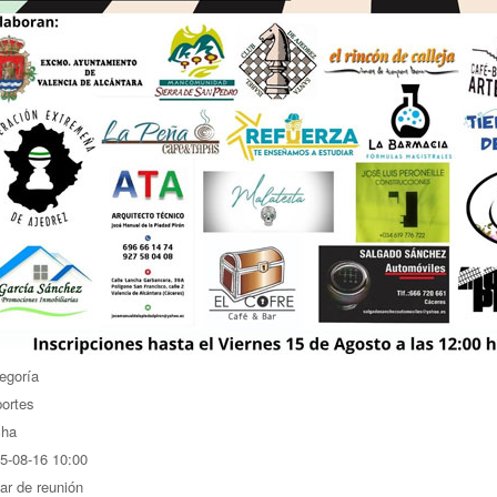
egoría
ortes
cha
5-08-16
10:00
ar de reunión