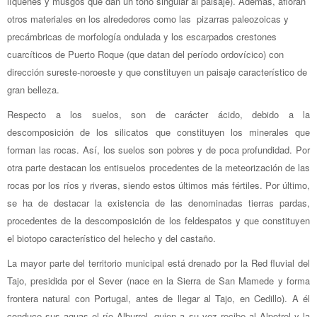
líquenes y musgos que dan un tono singular al paisaje). Además, afloran
otros materiales en los alrededores como las pizarras paleozoicas y
precámbricas de morfología ondulada y los escarpados crestones
cuarcíticos de Puerto Roque (que datan del período ordovícico) con
dirección sureste-noroeste y que constituyen un paisaje característico de
gran belleza.
Respecto a los suelos, son de carácter ácido, debido a la
descomposición de los silicatos que constituyen los minerales que
forman las rocas. Así, los suelos son pobres y de poca profundidad. Por
otra parte destacan los entisuelos procedentes de la meteorización de las
rocas por los ríos y riveras, siendo estos últimos más fértiles. Por último,
se ha de destacar la existencia de las denominadas tierras pardas,
procedentes de la descomposición de los feldespatos y que constituyen
el biotopo característico del helecho y del castaño.
La mayor parte del territorio municipal está drenado por la Red fluvial del
Tajo, presidida por el Sever (nace en la Sierra de San Mamede y forma
frontera natural con Portugal, antes de llegar al Tajo, en Cedillo). A él
conduce sus aguas el río Alburrel, quien a su vez recibe al Alpotrel y la