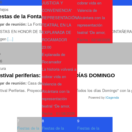
6
JUSTICIA Y
cobrar vida en
tejos
CONVENIENCIA”
Valencia de
estas de la Fontañera
REPRESENTACIÓN
Alcántara con la
ar de reunión:
La Fontañera
TEATRAL EN LA
representación
ESTAS EN HONOR DE SANTA MARÍA DE LA PRIMAVERA LA FONTAÑERA Del 7
EXPLANADA DE
teatral “De amor,
gen
[...]
ROCAMADOR
Fecha :
02/08/2026
23:00
o
Explanada de
6
Rocamador
tura
La historia volverá a
stival periferias: TODOS LOS DÍAS DOMINGO
cobrar vida en
ar de reunión:
Casa de la Cultura
Valencia de
tival Periferias. Proyección del documental "Todos los días Domingo" con la
Alcántara con la
Powered by
iCagenda
representación
teatral “De amor,
Fecha :
01/08/2026
7
8
9
Fiestas de la
Fiestas de la
Fiestas de la