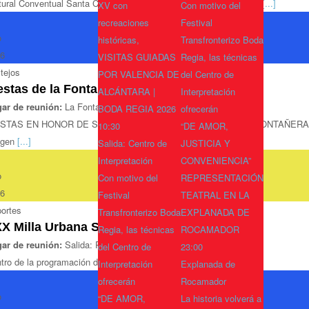
tural Conventual Santa Clara de Valencia de Alcántara acogerá el
[...]
XV con
Con motivo del
recreaciones
Festival
o
históricas,
Transfronterizo Boda
6
VISITAS GUIADAS
Regia, las técnicas
tejos
POR VALENCIA DE
del Centro de
estas de la Fontañera
ALCÁNTARA |
Interpretación
ar de reunión:
La Fontañera
BODA REGIA 2026
ofrecerán
ESTAS EN HONOR DE SANTA MARÍA DE LA PRIMAVERA LA FONTAÑERA Del 7
10:30
“DE AMOR,
gen
[...]
Salida: Centro de
JUSTICIA Y
Interpretación
CONVENIENCIA”
o
Con motivo del
REPRESENTACIÓN
6
Festival
TEATRAL EN LA
ortes
Transfronterizo Boda
EXPLANADA DE
X Milla Urbana San Bartolomé 2026
Regia, las técnicas
ROCAMADOR
ar de reunión:
Salida: Parque de España
del Centro de
23:00
tro de la programación de la Feria y Fiestas San Bartolomé 2026
Interpretación
Explanada de
ofrecerán
Rocamador
o
“DE AMOR,
La historia volverá a