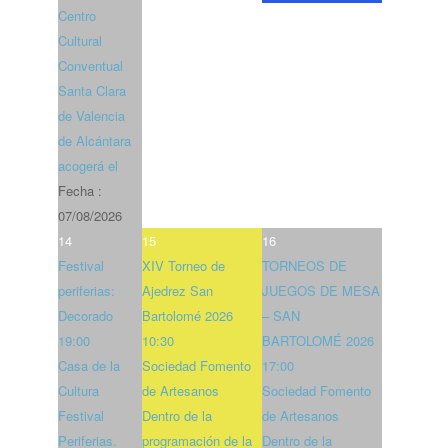
Centro
Cultural
Conventual
Santa Clara
de Valencia
de Alcántara
acogerá el
Fecha :
07/08/2026
14
15
16
Festival
XIV Torneo de
TORNEOS DE
periferias:
Ajedrez San
JUEGOS DE MESA
Decorado
Bartolomé 2026
– SAN
19:00
10:30
BARTOLOMÉ 2026
Casa de la
Sociedad Fomento
17:00
Cultura
de Artesanos
Sociedad Fomento
Festival
Dentro de la
de Artesanos
Periferias.
programación de la
Dentro de la