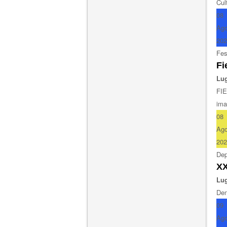
Cul
08
Ag
202
Fes
Fi
Lug
FI
ima
08
Ag
202
Dep
XX
Lug
Den
09
Ag