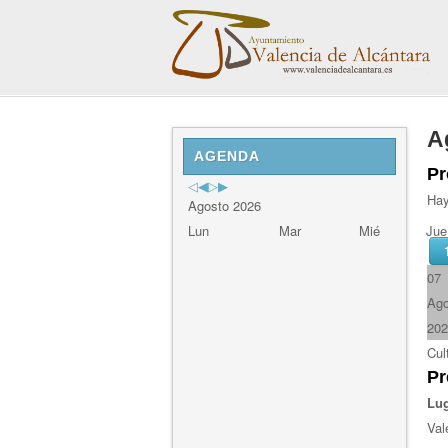
Previous
Previous
Next
Next
A
Year
Month
Year
Month
AGENDA
Pr
Hay
Agosto 2026
Lun
Mar
Mié
Jue
07
Ag
202
Cul
Pr
Lug
Val