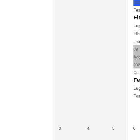
202
Fes
Fi
Lug
FI
ima
09
Ag
202
Cul
Fe
Lug
Fes
3
4
5
6