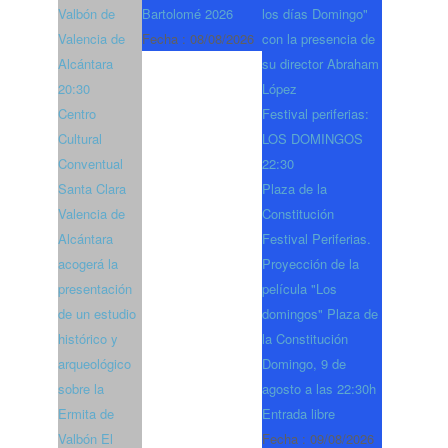
Valbón de
Bartolomé 2026
los días Domingo"
Valencia de
Fecha :
08/08/2026
con la presencia de
Alcántara
su director Abraham
20:30
López
Centro
Festival periferias:
Cultural
LOS DOMINGOS
Conventual
22:30
Santa Clara
Plaza de la
Valencia de
Constitución
Alcántara
Festival Periferias.
acogerá la
Proyección de la
presentación
película "Los
de un estudio
domingos" Plaza de
histórico y
la Constitución
arqueológico
Domingo, 9 de
sobre la
agosto a las 22:30h
Ermita de
Entrada libre
Valbón El
Fecha :
09/08/2026