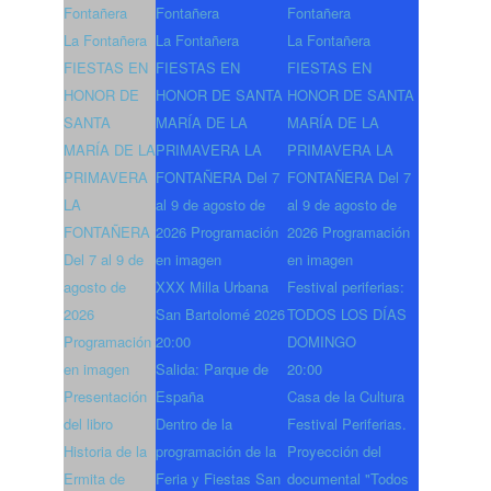
Fontañera
Fontañera
Fontañera
La Fontañera
La Fontañera
La Fontañera
FIESTAS EN
FIESTAS EN
FIESTAS EN
HONOR DE
HONOR DE SANTA
HONOR DE SANTA
SANTA
MARÍA DE LA
MARÍA DE LA
MARÍA DE LA
PRIMAVERA LA
PRIMAVERA LA
PRIMAVERA
FONTAÑERA Del 7
FONTAÑERA Del 7
LA
al 9 de agosto de
al 9 de agosto de
FONTAÑERA
2026 Programación
2026 Programación
Del 7 al 9 de
en imagen
en imagen
agosto de
XXX Milla Urbana
Festival periferias:
2026
San Bartolomé 2026
TODOS LOS DÍAS
Programación
20:00
DOMINGO
en imagen
Salida: Parque de
20:00
Presentación
España
Casa de la Cultura
del libro
Dentro de la
Festival Periferias.
Historia de la
programación de la
Proyección del
Ermita de
Feria y Fiestas San
documental "Todos