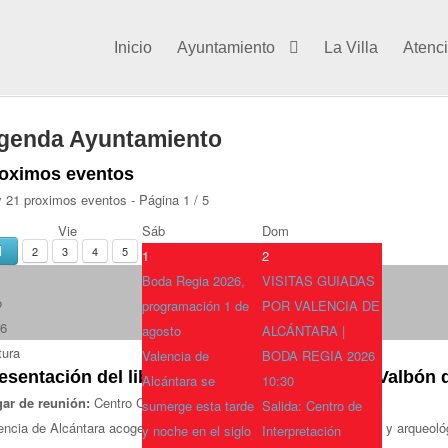
Inicio
Ayuntamiento
La Villa
Atenc
genda Ayuntamiento
oximos eventos
 21 proximos eventos
- Página 1 / 5
Vie
Sáb
Dom
1
2
3
4
5
1
2
Boda Regia 2026,
VISITAS GUIADAS
o
programación 1 de
POR VALENCIA DE
6
agosto
ALCÁNTARA |
tura
Valencia de
BODA REGIA 2026
esentación del libro Historia de la Ermita de Valbón 
Alcántara se
10:30
ar de reunión:
Centro Cultural Conventual Santa Clara
sumerge esta tarde
Salida: Centro de
encia de Alcántara acogerá la presentación de un estudio histórico y arqueoló
y noche en el siglo
Interpretación