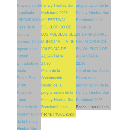
Proyección de
Feria y Fiestas San
programación de la
la película
Bartolomé 2026
Feria y Fiestas San
"DECORADO"
39º FESTIVAL
Bartolomé 2026
Casa de la
FOLKLÓRICO DE
VI GALA
Cultura
LOS PUEBLOS DEL
INTERNACIONAL
viernes, 14 de
MUNDO "VILLA DE
DEL ACORDEÓN
agosto a las
VALENCIA DE
EN VALENCIA DE
19:00h
ALCÁNTARA
ALCÁNTARA
Entrada libre
21:30
22:30
hasta
Plaza de la
Corral de las Vacas
Peque Prix
Constitución
Dentro de la
21:00
Dentro de la
programación de la
Plaza de
programación de la
Feria y Fiestas San
Toros
Feria y Fiestas San
Bartolomé 2026
Dentro de la
Bartolomé 2026
Fecha :
16/08/2026
programación
Fecha :
15/08/2026
de la Feria y
Fiestas San