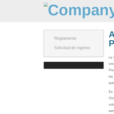
A
Reglamento
P
Solicitud de ingreso
La 
vin
Pro
los
que
Es 
Civ
vol
ser