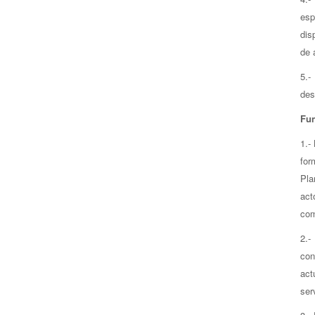
esp
dis
de 
5.-
des
Fun
1.-
for
Pla
act
com
2.-
con
act
ser