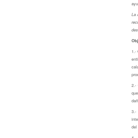
ayu
La 
rec
des
Obj
1.-
ent
cal
pro
2.-
que
dañ
3.-
int
del
4.-