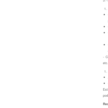
3.-
- C
etc.
Est
pod
Req