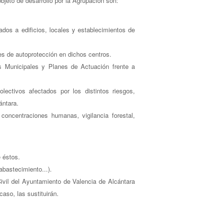
bjeto de desarrollo por la Agrupación son:
ados a edificios, locales y establecimientos de
es de autoprotección en dichos centros.
es Municipales y Planes de Actuación frente a
ectivos afectados por los distintos riesgos,
ántara.
 concentraciones humanas, vigilancia forestal,
e éstos.
bastecimiento...).
ivil del Ayuntamiento de Valencia de Alcántara
aso, las sustituirán.