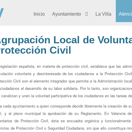
Inicio
Ayuntamiento
La Villa
Atenc
grupación Local de Volunta
rotección Civil
legislación española, en materia de protección civil, establece que las adm
culación voluntaria y desinteresada de los ciudadanos a la Protección Civ
tección Civil son el elemento integrador que permite a la Administración local
 ciudadanos el desarrollo de su labor solidaria. Por lo tanto, son organizacione
 canalizan y unen la voluntad participativa de los ciudadanos en las tareas de 
a cada ayuntamiento a quien corresponde decidir libremente la creación de s
il, y al pleno municipal la aprobación de su Reglamento. En Valencia d
untarios de Protección Civil, ésta se encuadra orgánica y funcionalment
vicios de Protección Civil o Seguridad Ciudadana, sin que ello constituya n