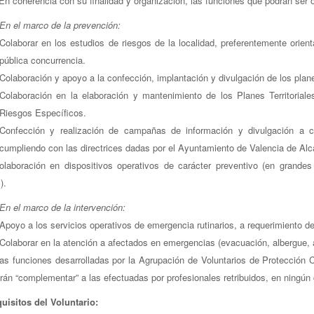
 En coherencia con su finalidad y organización, las funciones que podrán ser o
En el marco de la prevención:
Colaborar en los estudios de riesgos de la localidad, preferentemente orient
pública concurrencia.
Colaboración y apoyo a la confección, implantación y divulgación de los plan
Colaboración en la elaboración y mantenimiento de los Planes Territorial
Riesgos Específicos.
Confección y realización de campañas de información y divulgación a col
cumpliendo con las directrices dadas por el Ayuntamiento de Valencia de Alc
olaboración en dispositivos operativos de carácter preventivo (en grandes
).
En el marco de la intervención:
Apoyo a los servicios operativos de emergencia rutinarios, a requerimiento d
Colaborar en la atención a afectados en emergencias (evacuación, albergue, a
as funciones desarrolladas por la Agrupación de Voluntarios de Protección C
rán “complementar” a las efectuadas por profesionales retribuidos, en ningún c
uisitos del Voluntario: