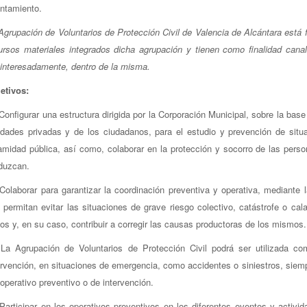
ntamiento.
Agrupación de Voluntarios de Protección Civil de Valencia de Alcántara está 
ursos materiales integrados dicha agrupación y tienen como finalidad canali
interesadamente, dentro de la misma.
etivos:
 Configurar una estructura dirigida por la Corporación Municipal, sobre la bas
idades privadas y de los ciudadanos, para el estudio y prevención de situa
amidad pública, así como, colaborar en la protección y socorro de las pers
duzcan.
 Colaborar para garantizar la coordinación preventiva y operativa, mediante l
 permitan evitar las situaciones de grave riesgo colectivo, catástrofe o cal
os y, en su caso, contribuir a corregir las causas productoras de los mismos.
 La Agrupación de Voluntarios de Protección Civil podrá ser utilizada c
ervención, en situaciones de emergencia, como accidentes o siniestros, siem
 operativo preventivo o de intervención.
 Participar en los operativos preventivos en los diferentes eventos y activi