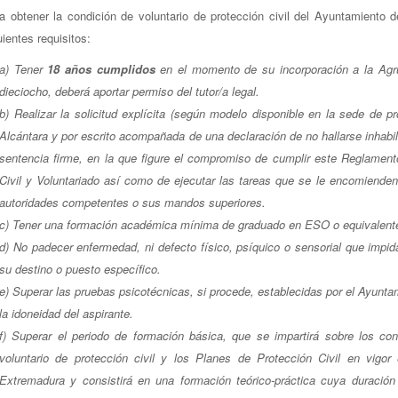
a obtener la condición de voluntario de protección civil del Ayuntamiento 
uientes requisitos:
a) Tener
18 años cumplidos
en el momento de su incorporación a la Agru
dieciocho, deberá aportar permiso del tutor/a legal.
b) Realizar la solicitud explícita (según modelo disponible en la sede de p
Alcántara y por escrito acompañada de una declaración de no hallarse inhabili
sentencia firme, en la que figure el compromiso de cumplir este Reglament
Civil y Voluntariado así como de ejecutar las tareas que se le encomienden
autoridades competentes o sus mandos superiores.
c) Tener una formación académica mínima de graduado en ESO o equivalent
d) No padecer enfermedad, ni defecto físico, psíquico o sensorial que impi
su destino o puesto específico.
e) Superar las pruebas psicotécnicas, si procede, establecidas por el Ayunt
la idoneidad del aspirante.
f) Superar el periodo de formación básica, que se impartirá sobre los co
voluntario de protección civil y los Planes de Protección Civil en vi
Extremadura y consistirá en una formación teórico-práctica cuya duración