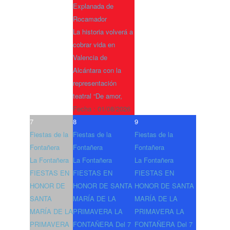
Explanada de
Rocamador
La historia volverá a
cobrar vida en
Valencia de
Alcántara con la
representación
teatral “De amor,
Fecha :
01/08/2026
7
8
9
Fiestas de la
Fiestas de la
Fiestas de la
Fontañera
Fontañera
Fontañera
La Fontañera
La Fontañera
La Fontañera
FIESTAS EN
FIESTAS EN
FIESTAS EN
HONOR DE
HONOR DE SANTA
HONOR DE SANTA
SANTA
MARÍA DE LA
MARÍA DE LA
MARÍA DE LA
PRIMAVERA LA
PRIMAVERA LA
PRIMAVERA
FONTAÑERA Del 7
FONTAÑERA Del 7