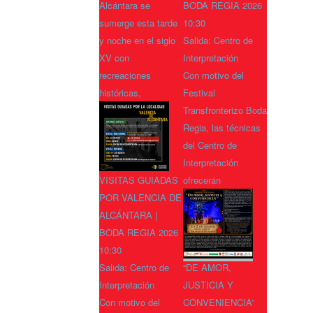
Alcántara se
BODA REGIA 2026
sumerge esta tarde
10:30
y noche en el siglo
Salida: Centro de
XV con
Interpretación
recreaciones
Con motivo del
históricas,
Festival
Transfronterizo Boda
Regia, las técnicas
del Centro de
Interpretación
VISITAS GUIADAS
ofrecerán
POR VALENCIA DE
ALCÁNTARA |
BODA REGIA 2026
10:30
Salida: Centro de
“DE AMOR,
Interpretación
JUSTICIA Y
Con motivo del
CONVENIENCIA”