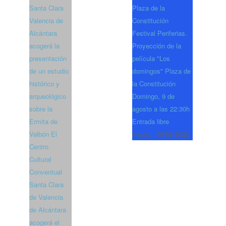
Santa Clara
Plaza de la
Valencia de
Constitución
Alcántara
Festival Periferias.
acogerá la
Proyección de la
presentación
película "Los
de un estudio
domingos" Plaza de
histórico y
la Constitución
arqueológico
Domingo, 9 de
sobre la
agosto a las 22:30h
Ermita de
Entrada libre
Valbón El
Fecha :
09/08/2026
Centro
Cultural
Conventual
Santa Clara
de Valencia
de Alcántara
acogerá el