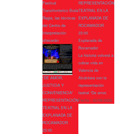
Festival
REPRESENTACIÓN
Transfronterizo Boda
TEATRAL EN LA
Regia, las técnicas
EXPLANADA DE
del Centro de
ROCAMADOR
Interpretación
23:00
ofrecerán
Explanada de
Rocamador
La historia volverá a
cobrar vida en
Valencia de
“DE AMOR,
Alcántara con la
JUSTICIA Y
representación
CONVENIENCIA”
teatral “De amor,
REPRESENTACIÓN
Fecha :
02/08/2026
TEATRAL EN LA
EXPLANADA DE
ROCAMADOR
23:00