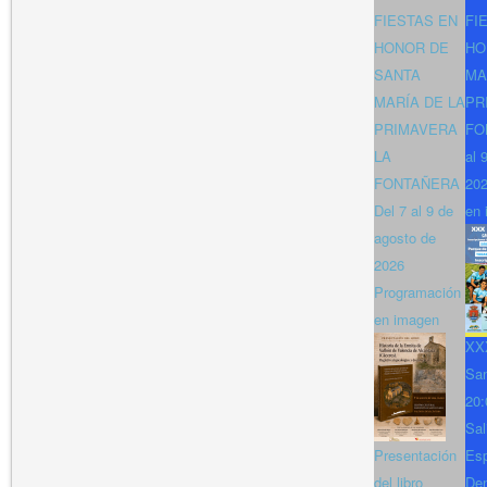
FIESTAS EN
FI
HONOR DE
HO
SANTA
MA
MARÍA DE LA
PR
PRIMAVERA
FO
LA
al 
FONTAÑERA
202
Del 7 al 9 de
en 
agosto de
2026
Programación
en imagen
XXX
San
20:
Sal
Presentación
Es
del libro
Den