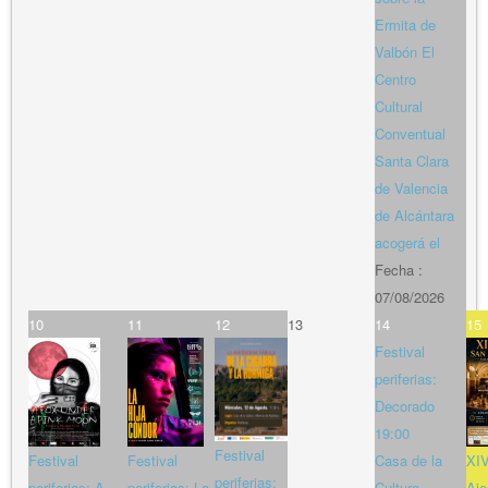
Ermita de
Valbón El
Centro
Cultural
Conventual
Santa Clara
de Valencia
de Alcántara
acogerá el
Fecha :
07/08/2026
10
11
12
13
14
15
Festival
periferias:
Decorado
19:00
Festival
Festival
Festival
Casa de la
XIV
periferias:
periferias: A
periferias: La
Cultura
Aje