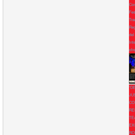
Con
Fes
Tra
Reg
del
Int
ofr
“D
JU
CO
RE
TE
EX
RO