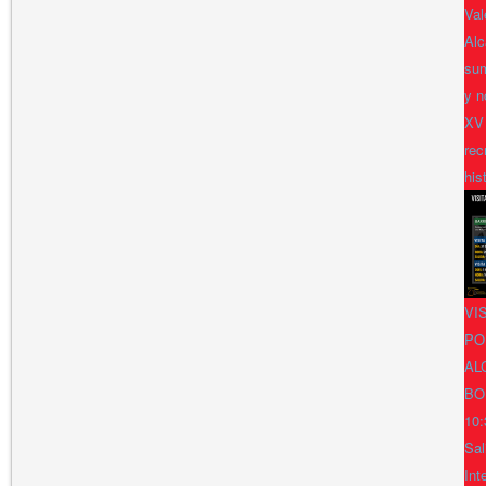
Val
Alc
sum
y n
XV
rec
his
VI
PO
AL
BO
10:
Sal
Int