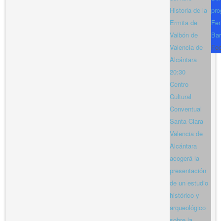
Historia de la
pro
Ermita de
Fer
Valbón de
Bar
Valencia de
Fe
Alcántara
20:30
Centro
Cultural
Conventual
Santa Clara
Valencia de
Alcántara
acogerá la
presentación
de un estudio
histórico y
arqueológico
sobre la