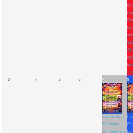
23:
Exp
Ro
La 
cob
Val
Alc
rep
tea
Fe
3
4
5
6
7
8
Fiestas de la
Fie
Fontañera
Fon
La Fontañera
La 