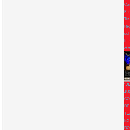
Con
Fes
Tra
Reg
del
Int
ofr
“D
JU
CO
RE
TE
EX
RO