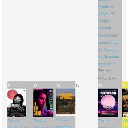
Ermita de
Valbón El
Centro
Cultural
Conventual
Santa Clara
de Valencia
de Alcántara
acogerá el
Fecha :
07/08/2026
10
11
12
13
14
15
Festival
Festival
Festival
Festival
XIV
periferias:
periferias: A
periferias: La
periferias:
Aje