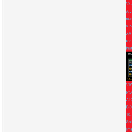
Val
Alc
sum
y n
XV
rec
his
VI
PO
AL
BO
10:
Sal
Int