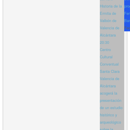
Historia de la
pro
Ermita de
Fer
Valbón de
Bar
Valencia de
Fe
Alcántara
20:30
Centro
Cultural
Conventual
Santa Clara
Valencia de
Alcántara
acogerá la
presentación
de un estudio
histórico y
arqueológico
sobre la