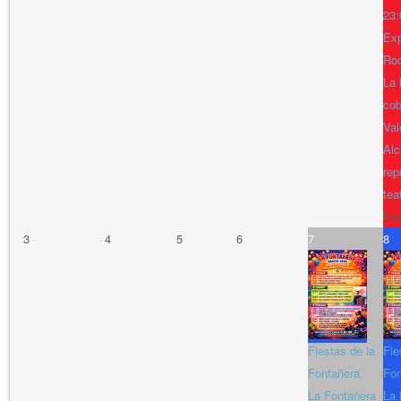
23:
Exp
Ro
La 
cob
Val
Alc
rep
tea
Fe
3
4
5
6
7
8
Fiestas de la
Fie
Fontañera
Fon
La Fontañera
La 