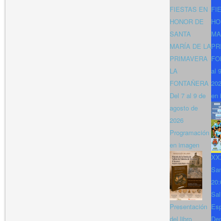
FIESTAS EN
FI
HONOR DE
HO
SANTA
MA
MARÍA DE LA
PR
PRIMAVERA
FO
LA
al 
FONTAÑERA
202
Del 7 al 9 de
en 
agosto de
2026
Programación
en imagen
XXX
San
20:
Sal
Presentación
Es
del libro
Den