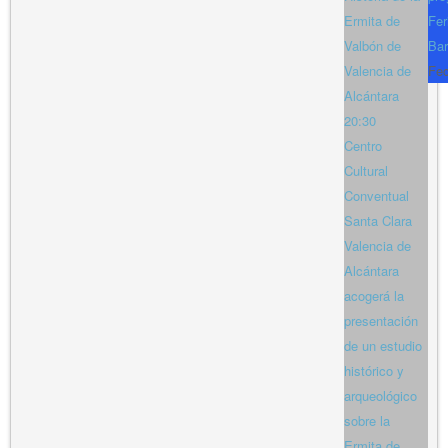
Ermita de
Fer
Valbón de
Bar
Valencia de
Fe
Alcántara
20:30
Centro
Cultural
Conventual
Santa Clara
Valencia de
Alcántara
acogerá la
presentación
de un estudio
histórico y
arqueológico
sobre la
Ermita de