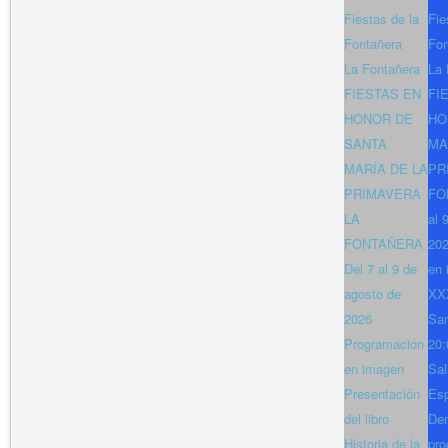
Fiestas de la
Fie
Fontañera
Fon
La Fontañera
La 
FIESTAS EN
FI
HONOR DE
HO
SANTA
MA
MARÍA DE LA
PR
PRIMAVERA
FO
LA
al 
FONTAÑERA
202
Del 7 al 9 de
en 
agosto de
XXX
2026
San
Programación
20:
en imagen
Sal
Presentación
Es
del libro
Den
Historia de la
pro