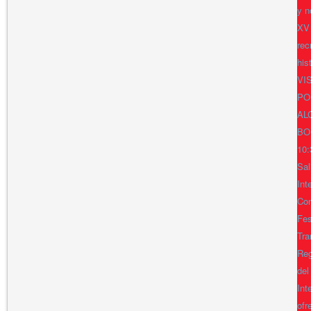
y n
XV
rec
his
VI
PO
AL
BO
10:
Sal
Int
Con
Fes
Tra
Reg
del
Int
ofr