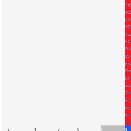
“D
JU
CO
RE
TE
EX
RO
23:
Exp
Ro
La 
cob
Val
Alc
rep
tea
Fe
3
4
5
6
7
8