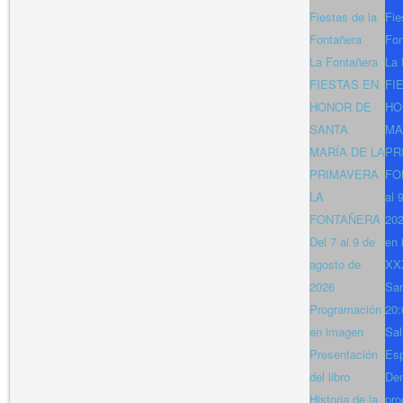
Fiestas de la
Fie
Fontañera
Fon
La Fontañera
La 
FIESTAS EN
FI
HONOR DE
HO
SANTA
MA
MARÍA DE LA
PR
PRIMAVERA
FO
LA
al 
FONTAÑERA
202
Del 7 al 9 de
en 
agosto de
XXX
2026
San
Programación
20:
en imagen
Sal
Presentación
Es
del libro
Den
Historia de la
pro