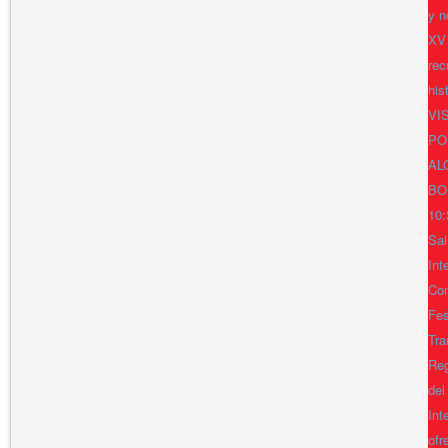
y n
XV
rec
his
VI
PO
AL
BO
10:
Sal
Int
Con
Fes
Tra
Reg
del
Int
ofr