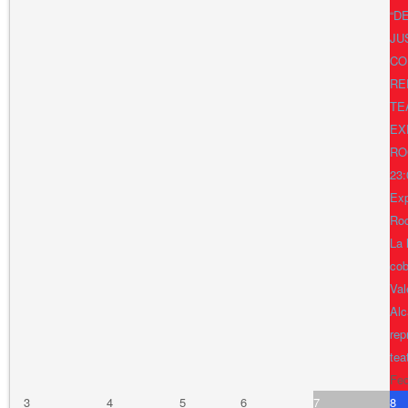
“D
JU
CO
RE
TE
EX
RO
23:
Exp
Ro
La 
cob
Val
Alc
rep
tea
Fe
3
4
5
6
7
8