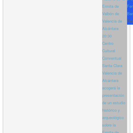
Ermita de
Fer
Valbón de
Bar
Valencia de
Fe
Alcántara
20:30
Centro
Cultural
Conventual
Santa Clara
Valencia de
Alcántara
acogerá la
presentación
de un estudio
histórico y
arqueológico
sobre la
Ermita de