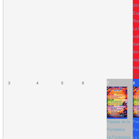
23:
Exp
Ro
La 
cob
Val
Alc
rep
tea
Fe
3
4
5
6
7
8
Fiestas de la
Fie
Fontañera
Fon
La Fontañera
La 