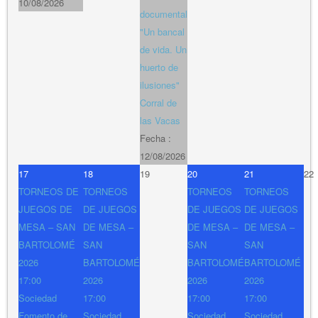
10/08/2026
documental
"Un bancal
de vida. Un
huerto de
ilusiones"
Corral de
las Vacas
Fecha :
12/08/2026
17
18
19
20
21
22
TORNEOS DE
TORNEOS
TORNEOS
TORNEOS
JUEGOS DE
DE JUEGOS
DE JUEGOS
DE JUEGOS
MESA – SAN
DE MESA –
DE MESA –
DE MESA –
BARTOLOMÉ
SAN
SAN
SAN
2026
BARTOLOMÉ
BARTOLOMÉ
BARTOLOMÉ
17:00
2026
2026
2026
Sociedad
17:00
17:00
17:00
Fomento de
Sociedad
Sociedad
Sociedad