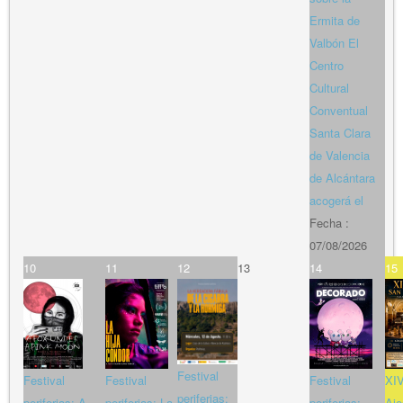
Ermita de
Valbón El
Centro
Cultural
Conventual
Santa Clara
de Valencia
de Alcántara
acogerá el
Fecha :
07/08/2026
10
11
12
13
14
15
Festival
Festival
Festival
Festival
XIV
periferias:
periferias: A
periferias: La
periferias:
Aje