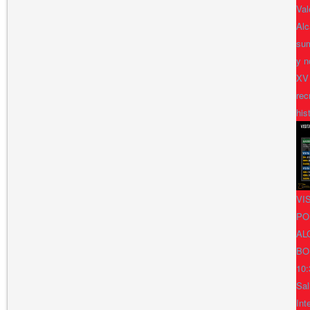
Val
Alc
sum
y n
XV
rec
his
VI
PO
AL
BO
10:
Sal
Int