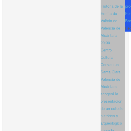
Historia de la
pro
Ermita de
Fer
Valbón de
Bar
Valencia de
Fe
Alcántara
20:30
Centro
Cultural
Conventual
Santa Clara
Valencia de
Alcántara
acogerá la
presentación
de un estudio
histórico y
arqueológico
sobre la