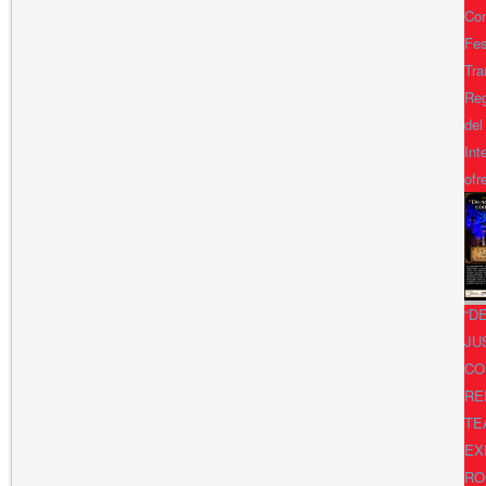
Con
Fes
Tra
Reg
del
Int
ofr
“D
JU
CO
RE
TE
EX
RO