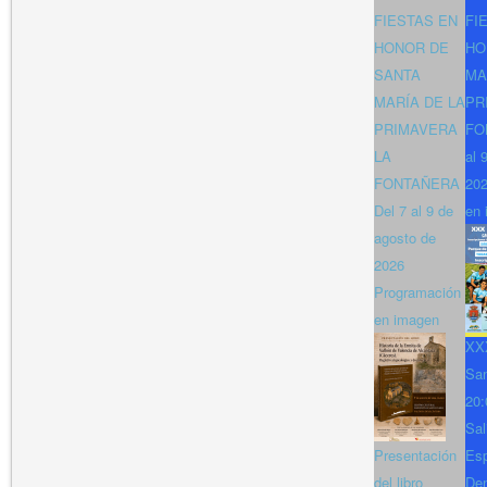
FIESTAS EN
FI
HONOR DE
HO
SANTA
MA
MARÍA DE LA
PR
PRIMAVERA
FO
LA
al 
FONTAÑERA
202
Del 7 al 9 de
en 
agosto de
2026
Programación
en imagen
XXX
San
20:
Sal
Presentación
Es
del libro
Den