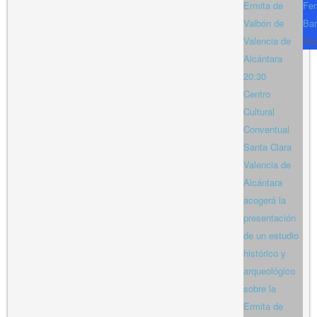
Ermita de
Fer
Valbón de
Bar
Valencia de
Fe
Alcántara
20:30
Centro
Cultural
Conventual
Santa Clara
Valencia de
Alcántara
acogerá la
presentación
de un estudio
histórico y
arqueológico
sobre la
Ermita de