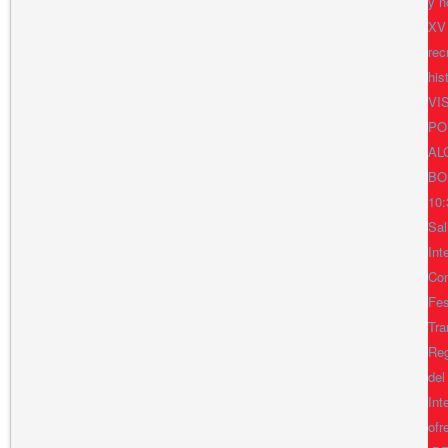
y n
XV
rec
his
VI
PO
AL
BO
10:
Sal
Int
Con
Fes
Tra
Reg
del
Int
ofr