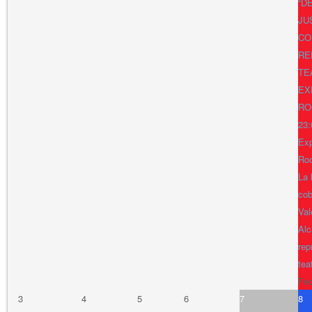
“D
JU
CO
RE
TE
EX
RO
23:
Exp
Ro
La 
cob
Val
Alc
rep
tea
Fe
3
4
5
6
7
8