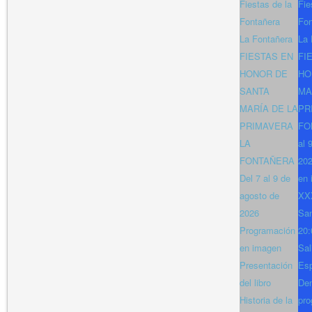
Fiestas de la
Fie
Fontañera
Fon
La Fontañera
La 
FIESTAS EN
FI
HONOR DE
HO
SANTA
MA
MARÍA DE LA
PR
PRIMAVERA
FO
LA
al 
FONTAÑERA
202
Del 7 al 9 de
en 
agosto de
XXX
2026
San
Programación
20:
en imagen
Sal
Presentación
Es
del libro
Den
Historia de la
pro