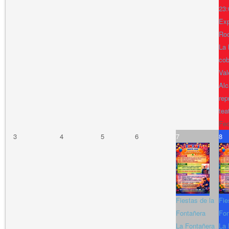
23:
Exp
Ro
La 
cob
Val
Alc
rep
tea
Fe
3
4
5
6
7
8
Fiestas de la
Fie
Fontañera
Fon
La Fontañera
La 