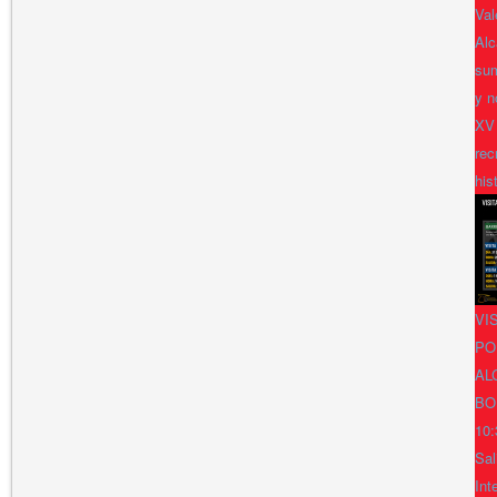
Val
Alc
sum
y n
XV
rec
his
VI
PO
AL
BO
10:
Sal
Int