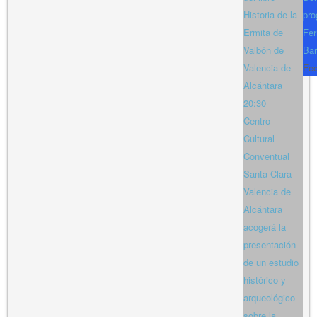
Historia de la
pro
Ermita de
Fer
Valbón de
Bar
Valencia de
Fe
Alcántara
20:30
Centro
Cultural
Conventual
Santa Clara
Valencia de
Alcántara
acogerá la
presentación
de un estudio
histórico y
arqueológico
sobre la