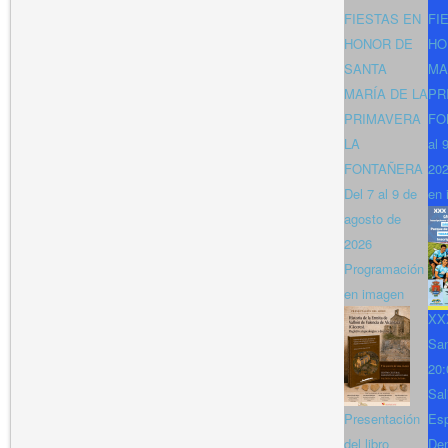
FIESTAS EN
FI
HONOR DE
HO
SANTA
MA
MARÍA DE LA
PR
PRIMAVERA
FO
LA
al 
FONTAÑERA
202
Del 7 al 9 de
en 
agosto de
2026
Programación
en imagen
XXX
San
20:
Sal
Presentación
Es
del libro
Den