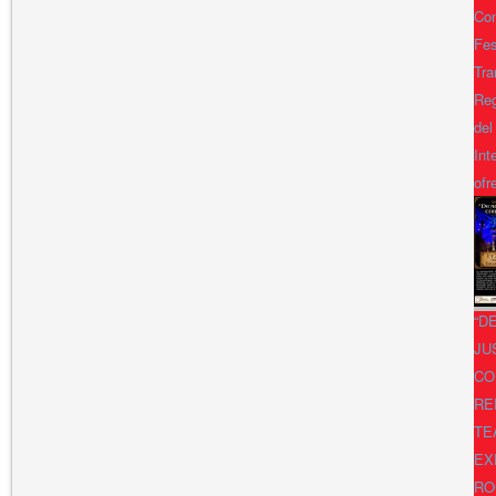
Con
Fes
Tra
Reg
del
Int
ofr
“D
JU
CO
RE
TE
EX
RO