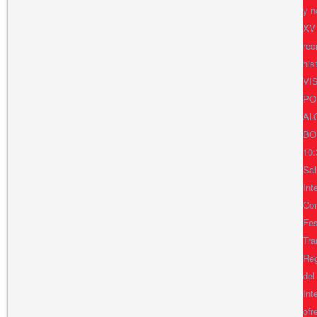
y n
XV
rec
his
VI
PO
AL
BO
10:
Sal
Int
Con
Fes
Tra
Reg
del
Int
ofr