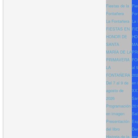
Fiestas de la
Fie
Fontañera
Fon
La Fontañera
La 
FIESTAS EN
FI
HONOR DE
HO
SANTA
MA
MARÍA DE LA
PR
PRIMAVERA
FO
LA
al 
FONTAÑERA
202
Del 7 al 9 de
en 
agosto de
XXX
2026
San
Programación
20:
en imagen
Sal
Presentación
Es
del libro
Den
Historia de la
pro