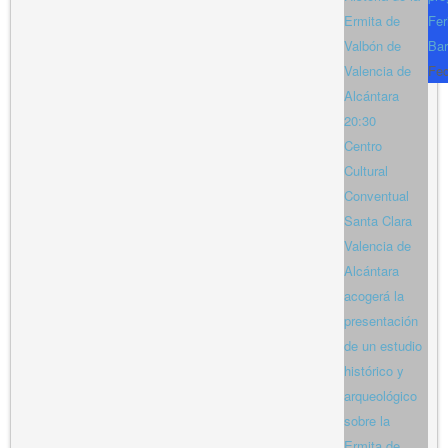
Ermita de
Fer
Valbón de
Bar
Valencia de
Fe
Alcántara
20:30
Centro
Cultural
Conventual
Santa Clara
Valencia de
Alcántara
acogerá la
presentación
de un estudio
histórico y
arqueológico
sobre la
Ermita de