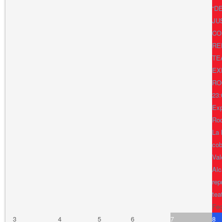
“D
JU
CO
RE
TE
EX
RO
23:
Exp
Ro
La 
cob
Val
Alc
rep
tea
Fe
3
4
5
6
7
8