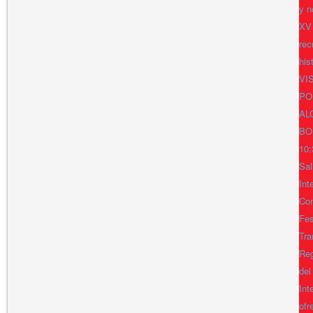
y n
XV
rec
his
VI
PO
AL
BO
10:
Sal
Int
Con
Fes
Tra
Reg
del
Int
ofr