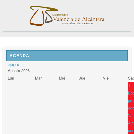
Previous
Previous
Next
Next
Year
Month
Year
Month
AGENDA
Agosto 2026
Lun
Mar
Mié
Jue
Vie
Sá
1
Bod
pro
ago
Val
Alc
sum