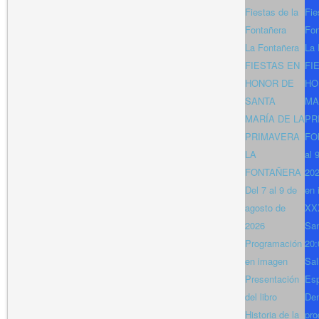
Fiestas de la
Fie
Fontañera
Fon
La Fontañera
La 
FIESTAS EN
FI
HONOR DE
HO
SANTA
MA
MARÍA DE LA
PR
PRIMAVERA
FO
LA
al 
FONTAÑERA
202
Del 7 al 9 de
en 
agosto de
XXX
2026
San
Programación
20:
en imagen
Sal
Presentación
Es
del libro
Den
Historia de la
pro