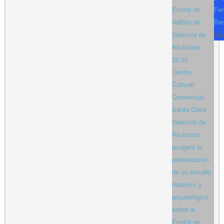
Ermita de
Fer
Valbón de
Bar
Valencia de
Fe
Alcántara
20:30
Centro
Cultural
Conventual
Santa Clara
Valencia de
Alcántara
acogerá la
presentación
de un estudio
histórico y
arqueológico
sobre la
Ermita de