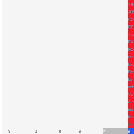
“D
JU
CO
RE
TE
EX
RO
23:
Exp
Ro
La 
cob
Val
Alc
rep
tea
Fe
3
4
5
6
7
8