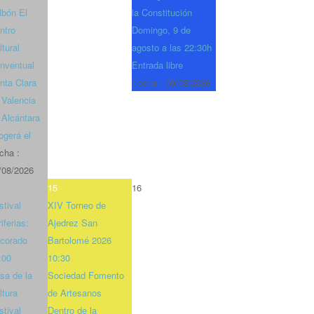
lbón El
la Constitución
ntro
Domingo, 9 de
ltural
agosto a las 22:30h
nventual
Entrada libre
nta Clara
Fecha :
09/08/2026
 Valencia
 Alcántara
ogerá el
cha :
/08/2026
15
16
stival
XIV Torneo de
iferias:
Ajedrez San
corado
Bartolomé 2026
:00
10:30
sa de la
Sociedad Fomento
ltura
de Artesanos
stival
Dentro de la