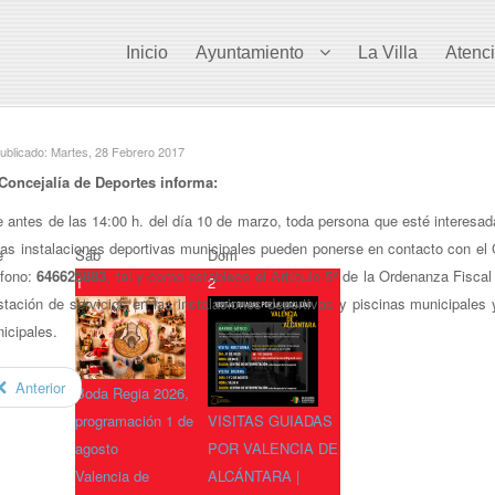
Inicio
Ayuntamiento
La Villa
Atenc
ublicado: Martes, 28 Febrero 2017
Concejalía de Deportes informa:
 antes de las 14:00 h. del día 10 de marzo, toda persona que esté interesada 
las instalaciones deportivas municipales pueden ponerse en contacto con el 
e
Sáb
Dom
éfono:
646625883
, tal y como establece el Artículo 5º de la Ordenanza Fiscal
1
2
stación de servicios en las instalaciones deportivas y piscinas municipales 
icipales.
Anterior
Boda Regia 2026,
programación 1 de
VISITAS GUIADAS
agosto
POR VALENCIA DE
Valencia de
ALCÁNTARA |