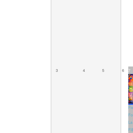
3
4
5
6
7
Fi
Fo
La
FI