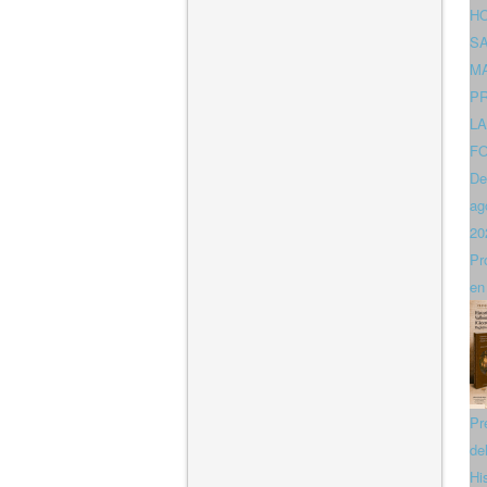
H
S
MA
P
LA
F
De
ag
20
Pr
en
Pr
del
Hi