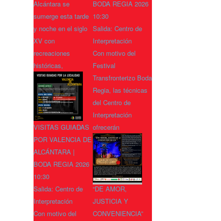
Alcántara se
BODA REGIA 2026
sumerge esta tarde
10:30
y noche en el siglo
Salida: Centro de
XV con
Interpretación
recreaciones
Con motivo del
históricas,
Festival
Transfronterizo Boda
Regia, las técnicas
del Centro de
Interpretación
VISITAS GUIADAS
ofrecerán
POR VALENCIA DE
ALCÁNTARA |
BODA REGIA 2026
10:30
Salida: Centro de
“DE AMOR,
Interpretación
JUSTICIA Y
Con motivo del
CONVENIENCIA”