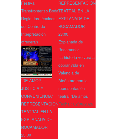
Festival
REPRESENTACIÓN
Transfronterizo Boda
TEATRAL EN LA
Regia, las técnicas
EXPLANADA DE
del Centro de
ROCAMADOR
Interpretación
23:00
ofrecerán
Explanada de
Rocamador
La historia volverá a
cobrar vida en
Valencia de
“DE AMOR,
Alcántara con la
JUSTICIA Y
representación
CONVENIENCIA”
teatral “De amor,
REPRESENTACIÓN
Fecha :
02/08/2026
TEATRAL EN LA
EXPLANADA DE
ROCAMADOR
23:00