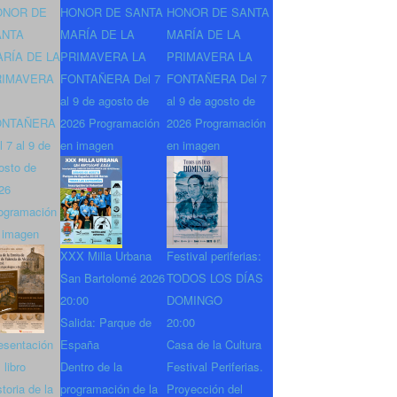
ONOR DE
HONOR DE SANTA
HONOR DE SANTA
ANTA
MARÍA DE LA
MARÍA DE LA
RÍA DE LA
PRIMAVERA LA
PRIMAVERA LA
RIMAVERA
FONTAÑERA Del 7
FONTAÑERA Del 7
al 9 de agosto de
al 9 de agosto de
ONTAÑERA
2026 Programación
2026 Programación
l 7 al 9 de
en imagen
en imagen
osto de
26
ogramación
 imagen
XXX Milla Urbana
Festival periferias:
San Bartolomé 2026
TODOS LOS DÍAS
20:00
DOMINGO
Salida: Parque de
20:00
esentación
España
Casa de la Cultura
 libro
Dentro de la
Festival Periferias.
storia de la
programación de la
Proyección del