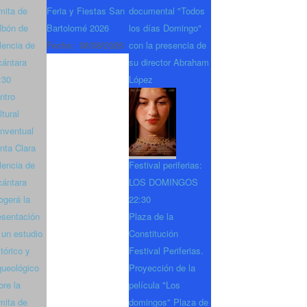
mita de
Feria y Fiestas San
documental "Todos
lbón de
Bartolomé 2026
los días Domingo"
lencia de
Fecha :
08/08/2026
con la presencia de
cántara
su director Abraham
:30
López
ntro
ltural
nventual
nta Clara
lencia de
Festival periferias:
cántara
LOS DOMINGOS
ogerá la
22:30
esentación
Plaza de la
 un estudio
Constitución
stórico y
Festival Periferias.
queológico
Proyección de la
bre la
película "Los
mita de
domingos" Plaza de