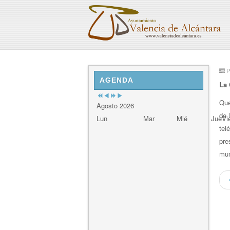
Previous
Previous
Next
Next
P
Year
Month
Year
Month
AGENDA
La 
Que
Agosto 2026
de 
Lun
Mar
Mié
Jue
Vi
tel
pre
mun