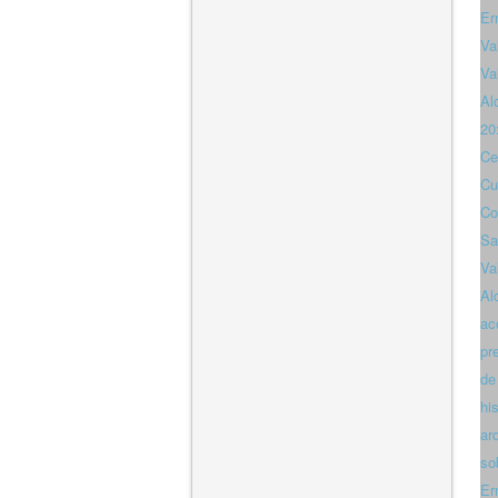
Er
Va
Va
Al
20
Ce
Cu
Co
Sa
Va
Al
ac
pr
de
hi
ar
so
Er