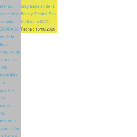
riferias.
programación de la
oyección de
Feria y Fiestas San
 película
Bartolomé 2026
DECORADO"
Fecha :
15/08/2026
sa de la
ltura
ernes, 14 de
osto a las
:00h
trada libre
sta
que Prix
:00
aza de
ros
ntro de la
ogramación
 la Feria y