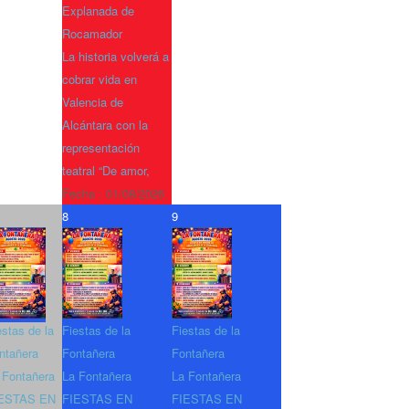
Explanada de
Rocamador
La historia volverá a
cobrar vida en
Valencia de
Alcántara con la
representación
teatral “De amor,
Fecha :
01/08/2026
8
9
estas de la
Fiestas de la
Fiestas de la
ntañera
Fontañera
Fontañera
 Fontañera
La Fontañera
La Fontañera
ESTAS EN
FIESTAS EN
FIESTAS EN