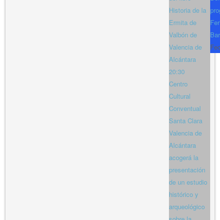
Historia de la
pro
Ermita de
Fer
Valbón de
Bar
Valencia de
Fe
Alcántara
20:30
Centro
Cultural
Conventual
Santa Clara
Valencia de
Alcántara
acogerá la
presentación
de un estudio
histórico y
arqueológico
sobre la