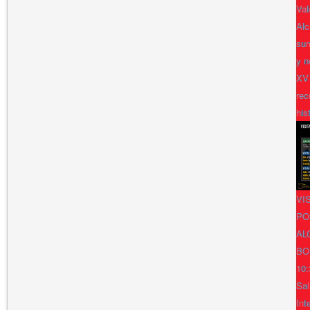
Val
Alc
sum
y n
XV
rec
his
VI
PO
AL
BO
10:
Sal
Int