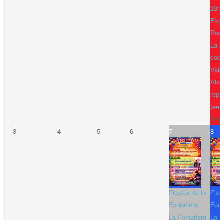
23:
Exp
Ro
La 
cob
Val
Alc
rep
tea
Fe
3
4
5
6
7
8
Fiestas de la
Fie
Fontañera
Fon
La Fontañera
La 