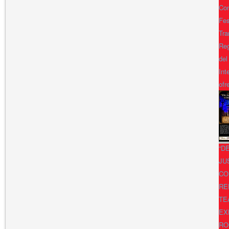
Con
Fes
Tra
Reg
del
Int
ofr
“D
JU
CO
RE
TE
EX
RO