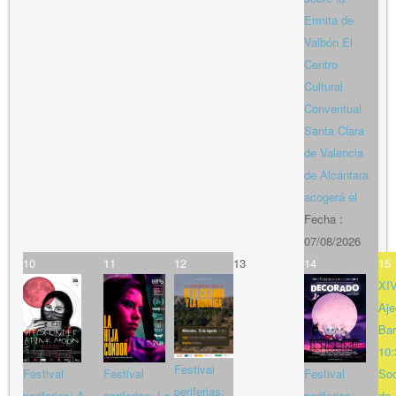
Ermita de
Valbón El
Centro
Cultural
Conventual
Santa Clara
de Valencia
de Alcántara
acogerá el
Fecha :
07/08/2026
10
11
12
13
14
15
XIV
Aje
Bar
10:
Festival
Festival
Festival
Festival
So
periferias:
periferias: A
periferias: La
periferias:
de 