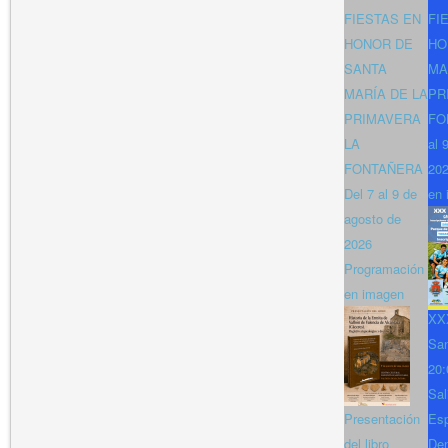
FIESTAS EN
FI
HONOR DE
HO
SANTA
MA
MARÍA DE LA
PR
PRIMAVERA
FO
LA
al 
FONTAÑERA
202
Del 7 al 9 de
en 
agosto de
2026
Programación
en imagen
XXX
San
20:
Sal
Presentación
Es
del libro
Den