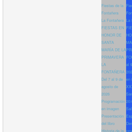
Fiestas de la
Fie
Fontañera
Fon
La Fontañera
La 
FIESTAS EN
FI
HONOR DE
HO
SANTA
MA
MARÍA DE LA
PR
PRIMAVERA
FO
LA
al 
FONTAÑERA
202
Del 7 al 9 de
en 
agosto de
XXX
2026
San
Programación
20:
en imagen
Sal
Presentación
Es
del libro
Den
Historia de la
pro