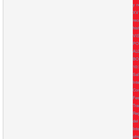
y n
XV
rec
his
VI
PO
AL
BO
10:
Sal
Int
Con
Fes
Tra
Reg
del
Int
ofr