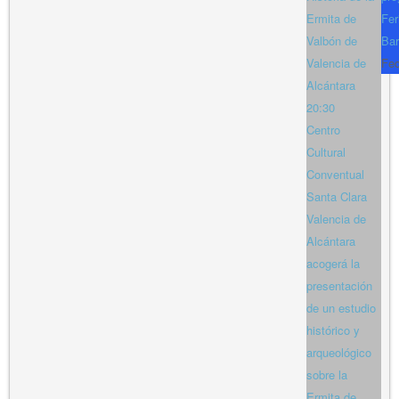
Ermita de
Fer
Valbón de
Bar
Valencia de
Fe
Alcántara
20:30
Centro
Cultural
Conventual
Santa Clara
Valencia de
Alcántara
acogerá la
presentación
de un estudio
histórico y
arqueológico
sobre la
Ermita de