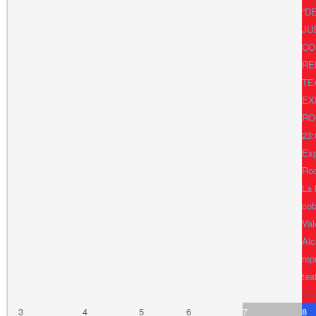
“D
JU
CO
RE
TE
EX
RO
23:
Exp
Ro
La 
cob
Val
Alc
rep
tea
Fe
3
4
5
6
7
8