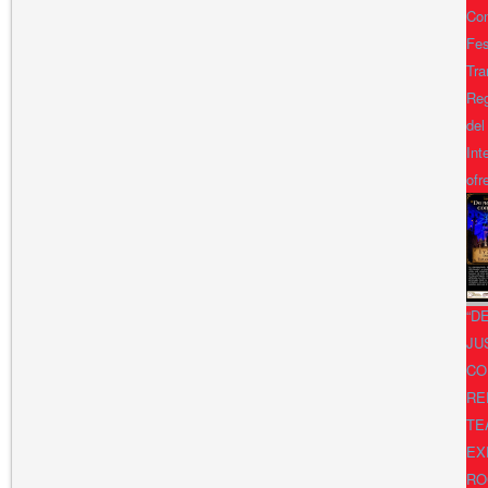
Con
Fes
Tra
Reg
del
Int
ofr
“D
JU
CO
RE
TE
EX
RO