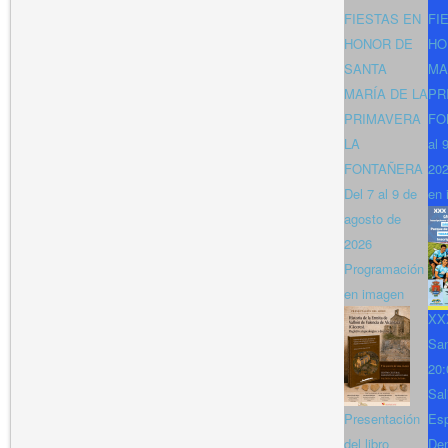
FIESTAS EN
FI
HONOR DE
HO
SANTA
MA
MARÍA DE LA
PR
PRIMAVERA
FO
LA
al 
FONTAÑERA
202
Del 7 al 9 de
en 
agosto de
2026
Programación
en imagen
XXX
San
20:
Sal
Presentación
Es
del libro
Den