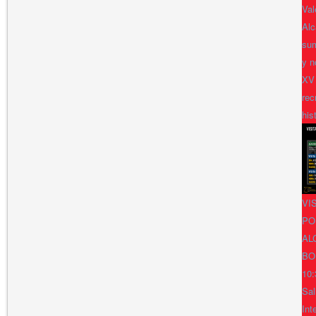
Val
Alc
sum
y n
XV
rec
his
VI
PO
AL
BO
10:
Sal
Int