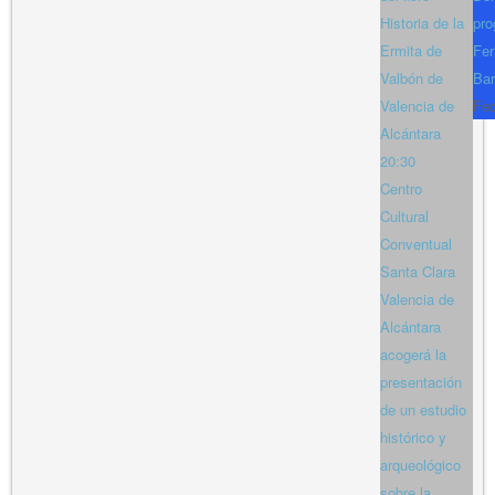
Historia de la
pro
Ermita de
Fer
Valbón de
Bar
Valencia de
Fe
Alcántara
20:30
Centro
Cultural
Conventual
Santa Clara
Valencia de
Alcántara
acogerá la
presentación
de un estudio
histórico y
arqueológico
sobre la