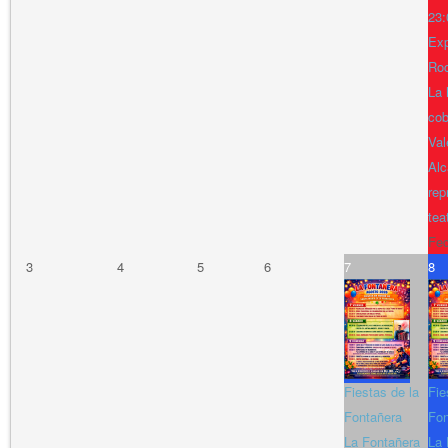
23:
Exp
Ro
La 
cob
Val
Alc
rep
tea
Fe
3
4
5
6
7
8
Fiestas de la
Fie
Fontañera
Fon
La Fontañera
La 