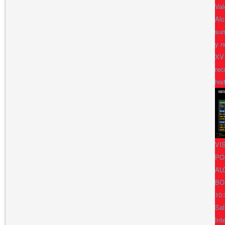
Val
Alc
sum
y n
XV
rec
his
VI
PO
AL
BO
10:
Sal
Int