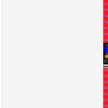
Con
Fes
Tra
Reg
del
Int
ofr
“D
JU
CO
RE
TE
EX
RO