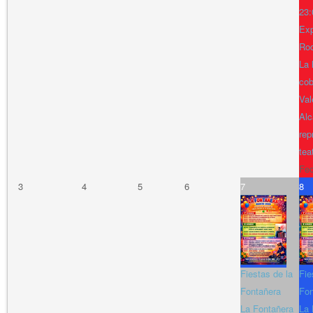
23:
Exp
Ro
La 
cob
Val
Alc
rep
tea
Fe
3
4
5
6
7
8
Fiestas de la
Fie
Fontañera
Fon
La Fontañera
La 