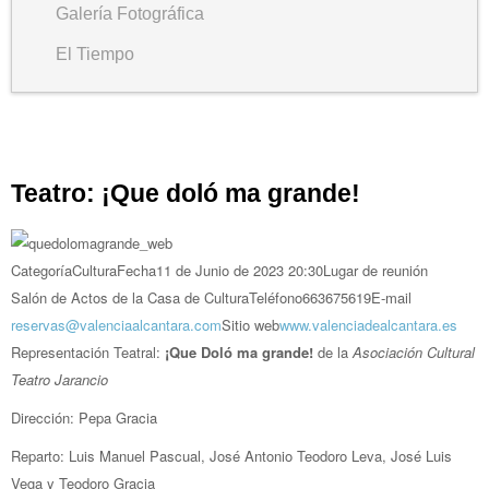
Galería Fotográfica
El Tiempo
Teatro: ¡Que doló ma grande!
Categoría
Cultura
Fecha
11 de Junio de 2023
20:30
Lugar de reunión
Salón de Actos de la Casa de Cultura
Teléfono
663675619
E-mail
reservas@valenciaalcantara.com
Sitio web
www.valenciadealcantara.es
Representación Teatral:
¡Que Doló ma grande!
de la
Asociación Cultural
Teatro Jarancio
Dirección: Pepa Gracia
Reparto: Luis Manuel Pascual, José Antonio Teodoro Leva, José Luis
Vega y Teodoro Gracia