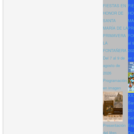
FIESTAS EN
FI
HONOR DE
HO
SANTA
MA
MARÍA DE LA
PR
PRIMAVERA
FO
LA
al 
FONTAÑERA
202
Del 7 al 9 de
en 
agosto de
2026
Programación
en imagen
XXX
San
20:
Sal
Presentación
Es
del libro
Den