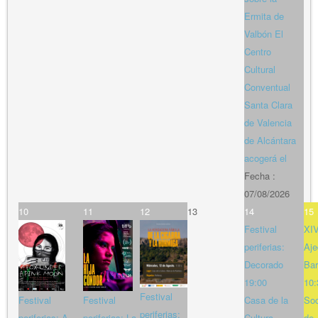
Ermita de
Valbón El
Centro
Cultural
Conventual
Santa Clara
de Valencia
de Alcántara
acogerá el
Fecha :
07/08/2026
10
11
12
13
14
15
Festival
XIV
periferias:
Aje
Decorado
Bar
19:00
10:
Festival
Festival
Festival
Casa de la
So
periferias:
periferias: A
periferias: La
Cultura
de 