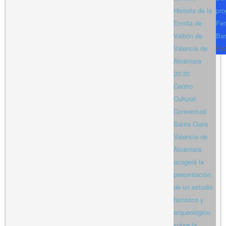
Historia de la
pro
Ermita de
Fer
Valbón de
Bar
Valencia de
Fe
Alcántara
20:30
Centro
Cultural
Conventual
Santa Clara
Valencia de
Alcántara
acogerá la
presentación
de un estudio
histórico y
arqueológico
sobre la