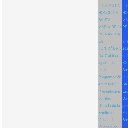
FIESTAS EN
FI
HONOR DE
HO
SANTA
MA
MARÍA DE LA
PR
PRIMAVERA
FO
LA
al 
FONTAÑERA
202
Del 7 al 9 de
en 
agosto de
XXX
2026
San
Programación
20:
en imagen
Sal
Presentación
Es
del libro
Den
Historia de la
pro
Ermita de
Fer
Valbón de
Bar
Valencia de
Fe