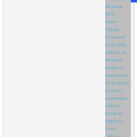
Alcántara
20:30
Centro
Cultural
Conventual
Santa Clara
Valencia de
Alcántara
acogerá la
presentación
de un estudio
histórico y
arqueológico
sobre la
Ermita de
Valbón El
Centro
Cultural