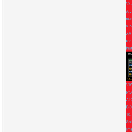
Val
Alc
sum
y n
XV
rec
his
VI
PO
AL
BO
10:
Sal
Int