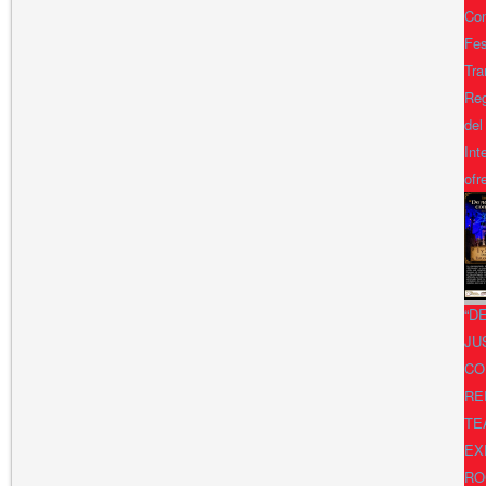
Con
Fes
Tra
Reg
del
Int
ofr
“D
JU
CO
RE
TE
EX
RO