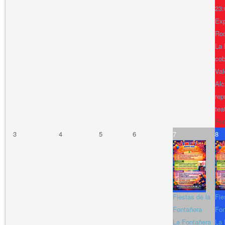
23:
Exp
Ro
La 
cob
Val
Alc
rep
tea
Fe
3
4
5
6
7
8
Fiestas de la
Fie
Fontañera
Fon
La Fontañera
La 