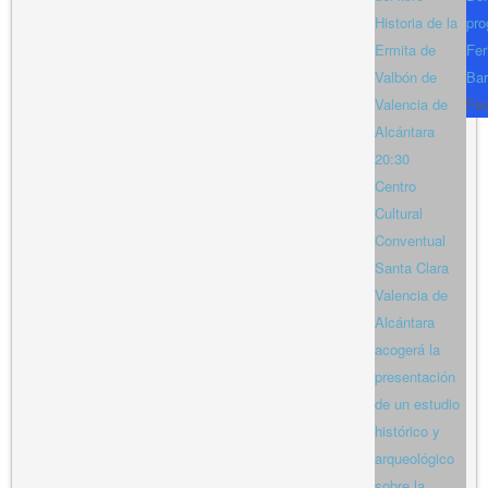
Historia de la
pro
Ermita de
Fer
Valbón de
Bar
Valencia de
Fe
Alcántara
20:30
Centro
Cultural
Conventual
Santa Clara
Valencia de
Alcántara
acogerá la
presentación
de un estudio
histórico y
arqueológico
sobre la