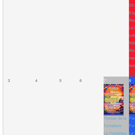
23:
Exp
Ro
La 
cob
Val
Alc
rep
tea
Fe
3
4
5
6
7
8
Fiestas de la
Fie
Fontañera
Fon
La Fontañera
La 