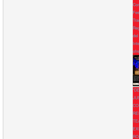
Con
Fes
Tra
Reg
del
Int
ofr
“D
JU
CO
RE
TE
EX
RO