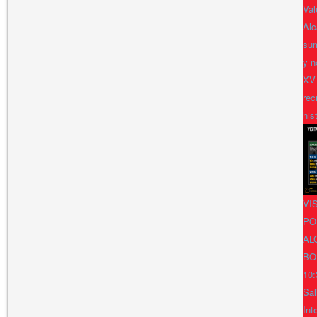
Val
Alc
sum
y n
XV
rec
his
VI
PO
AL
BO
10:
Sal
Int