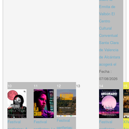
Ermita de
Valbón El
Centro
Cultural
Conventual
Santa Clara
de Valencia
de Alcántara
acogerá el
Fecha :
07/08/2026
10
11
12
13
14
15
Festival
Festival
Festival
Festival
XIV
periferias:
periferias: A
periferias: La
periferias:
Aje