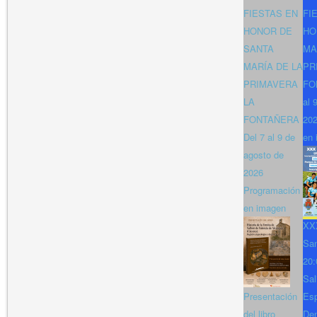
FIESTAS EN
FI
HONOR DE
HO
SANTA
MA
MARÍA DE LA
PR
PRIMAVERA
FO
LA
al 
FONTAÑERA
202
Del 7 al 9 de
en 
agosto de
2026
Programación
en imagen
XXX
San
20:
Sal
Presentación
Es
del libro
Den