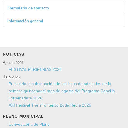
Formulario de contacto
Enviar un correo electrónico
Información general
*
Campo requerido
Marca el número de teléfono oficial y seguidamente la
Nombre
*
extensión del servicio municipal que quieras consultar:
+34 927 580 344 / 326
NOTICIAS
Correo electrónico
*
Extensiones
Agosto 2026
FESTIVAL PERIFERIAS 2026
Registro: 3000
Julio 2026
Secretaría: 3003
Asunto
*
Publicada la subsanación de las listas de admitidos de la
Alcaldía: 3004
primera quincenadel mes de agosto del Programa Concilia
Intervención: 3006
Extremadura 2026
Tesorería: 3008
Mensaje
*
XXI Festival Transfronterizo Boda Regia 2026
Recursos Humanos: 3007
Gerente Comercial: 3009
PLENO MUNICIPAL
Compras: 3010
Convocatoria de Pleno
Rentas: 3011