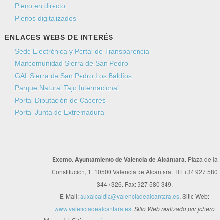
Pleno en directo
Informática Estadística: 3012
Plenos digitalizados
AEDL: 3013
Servicio Social de Base: 3015
ENLACES WEBS DE INTERÉS
Policia Local: 3016
Sede Electrónica y Portal de Transparencia
Urbanismo: 3018
Mancomunidad Sierra de San Pedro
Cultura: 3019
GAL Sierra de San Pedro Los Baldíos
Envíeme una copia
(opcional)
Enlace para contactar
con otros servicios municipales
Parque Natural Tajo Internacional
Captcha
*
Portal Diputación de Cáceres
Portal Junta de Extremadura
Enviar
Excmo. Ayuntamiento de Valencia de Alcántara.
Plaza de la
Constitución, 1. 10500 Valencia de Alcántara. Tlf: +34 927 580
344 / 326. Fax: 927 580 349.
E-Mail:
auxalcaldia@valenciadealcantara.es
. Sitio Web:
www.valenciadealcantara.es.
Sitio Web realizado por jchero