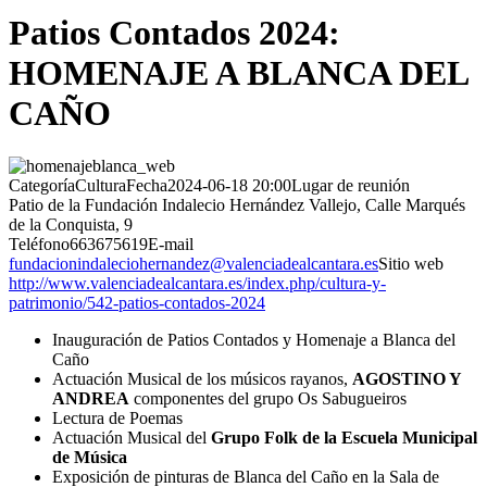
Patios Contados 2024:
HOMENAJE A BLANCA DEL
CAÑO
Categoría
Cultura
Fecha
2024-06-18
20:00
Lugar de reunión
Patio de la Fundación Indalecio Hernández Vallejo, Calle Marqués
de la Conquista, 9
Teléfono
663675619
E-mail
fundacionindaleciohernandez@valenciadealcantara.es
Sitio web
http://www.valenciadealcantara.es/index.php/cultura-y-
patrimonio/542-patios-contados-2024
Inauguración de Patios Contados y Homenaje a Blanca del
Caño
Actuación Musical de los músicos rayanos,
AGOSTINO Y
ANDREA
componentes del grupo Os Sabugueiros
Lectura de Poemas
Actuación Musical del
Grupo Folk de la Escuela Municipal
de Música
Exposición de pinturas de Blanca del Caño en la Sala de